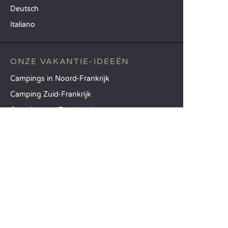
Deutsch
Italiano
ONZE VAKANTIE-IDEEËN
Campings in Noord-Frankrijk
Camping Zuid-Frankrijk
Camping met Zwembad
TOPBESTEMMINGEN
Camping Île-de-France
Camping Aquitaine
Camping Catalonië
SANDAYA