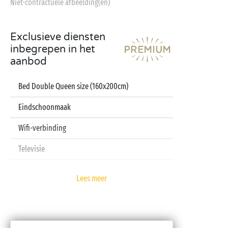
Niet-contractuele afbeelding(en)
Exclusieve diensten
inbegrepen in het
aanbod
Bed Double Queen size (160x200cm)
Eindschoonmaak
Wifi-verbinding
Televisie
Vaatwasser
Lees meer
Pod koffiezetapparaat
Lakens en handdoeken inbegrepen