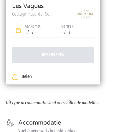
Babykit (kinderbedje, hoge stoel, badje – op
Les Vagues
reservering)
Cottage Playa del Sol
Aankomst
Vertrek
--/--/--
--/--/--
RESERVEREN
Delen
Dit type accommodatie kent verschillende modellen.
Accommodatie
Voetgangerswijk/beperkt verkeer