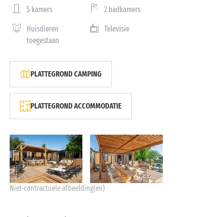
5 kamers
2 badkamers
Huisdieren
Televisie
toegestaan
PLATTEGROND CAMPING
PLATTEGROND ACCOMMODATIE
Niet-contractuele afbeelding(en)