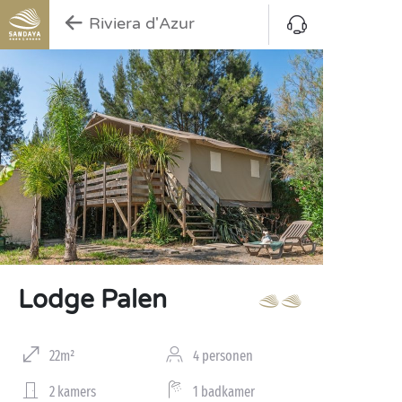
Riviera d'Azur
Lodge Palen
22m²
4 personen
2 kamers
1 badkamer