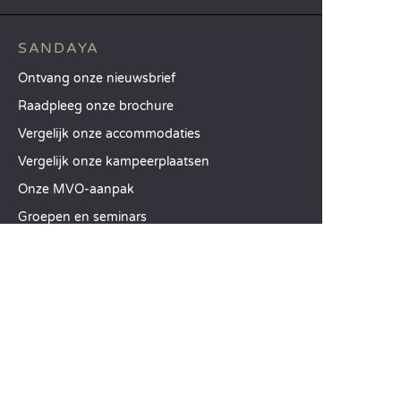
SANDAYA
Ontvang onze nieuwsbrief
Raadpleeg onze brochure
Vergelijk onze accommodaties
Vergelijk onze kampeerplaatsen
Onze MVO-aanpak
Groepen en seminars
Onze diensten à la carte
KLANTENSERVICE
Hulp en contact
Uw klantenaccount
Bereken uw ecologische impact