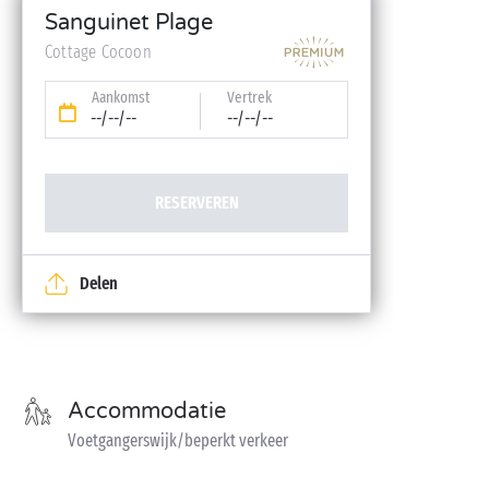
Babykit (kinderbedje, hoge stoel, badje – op
Sanguinet Plage
reservering)
Cottage Cocoon
Aankomst
Vertrek
--/--/--
--/--/--
RESERVEREN
Delen
Accommodatie
Voetgangerswijk/beperkt verkeer