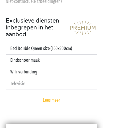
Niet-contractuele afbeelding(en)
Exclusieve diensten
inbegrepen in het
aanbod
Bed Double Queen size (160x200cm)
Eindschoonmaak
Wifi-verbinding
Televisie
Vaatwasser
Lees meer
Pod koffiezetapparaat
Lakens en handdoeken inbegrepen