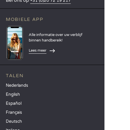
Bel ons op
+31 (0)20 72 19 217
MOBIELE APP
Alle informatie over uw verblijf
binnen handbereik!
Lees meer
TALEN
Nederlands
English
Español
Français
Deutsch