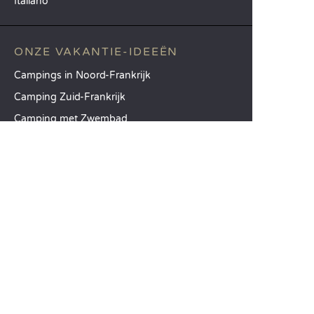
Italiano
ONZE VAKANTIE-IDEEËN
Campings in Noord-Frankrijk
Camping Zuid-Frankrijk
Camping met Zwembad
TOPBESTEMMINGEN
Camping Île-de-France
Camping Aquitaine
Camping Catalonië
SANDAYA
Ontvang onze nieuwsbrief