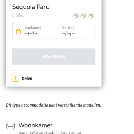
Séquoia Parc
Chalet
Aankomst
Vertrek
--/--/--
--/--/--
RESERVEREN
Delen
Dit type accommodatie kent verschillende modellen.
Woonkamer
Bank, Tafel en stoelen, Verwarming