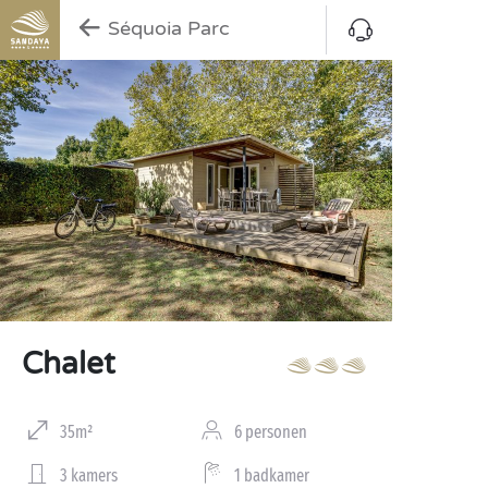
Séquoia Parc
Chalet
35m²
6 personen
3 kamers
1 badkamer