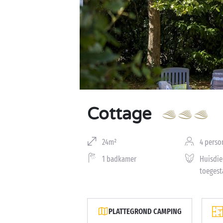
Cottage
24m²
4 perso
1 badkamer
Huisdie
toegest
PLATTEGROND CAMPING