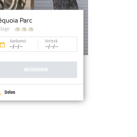
équoia Parc
ttage
Aankomst
Vertrek
--/--/--
--/--/--
RESERVEREN
Delen