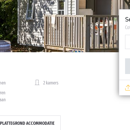
S
Co
nen
2 kamers
ren
aan
PLATTEGROND ACCOMMODATIE