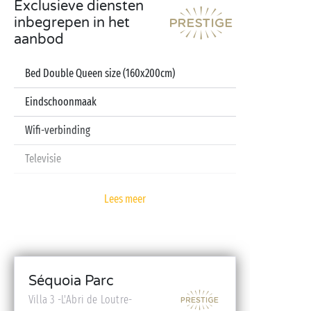
Exclusieve diensten
inbegrepen in het
aanbod
Bed Double Queen size (160x200cm)
Eindschoonmaak
Wifi-verbinding
Televisie
Pod koffiezetapparaat
Lees meer
Lakens en handdoeken inbegrepen
Babykit (kinderbedje, hoge stoel, badje – op
reservering)
Séquoia Parc
Villa 3 -L'Abri de Loutre-