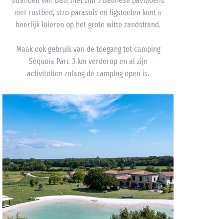
stranden van Bali! Met zijn 5 Balinese paviljoens
met rustbed, stro parasols en ligstoelen kunt u
heerlijk luieren op het grote witte zandstrand.
Maak ook gebruik van de toegang tot camping
Séquoia Parc 3 km verderop en al zijn
activiteiten zolang de camping open is.