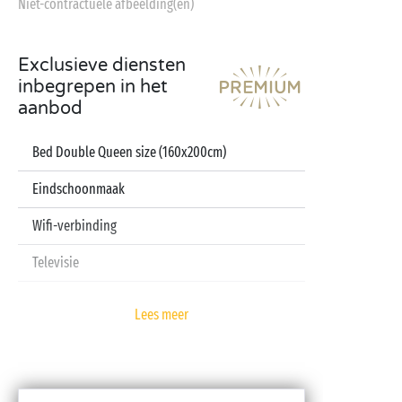
Niet-contractuele afbeelding(en)
Exclusieve diensten
inbegrepen in het
aanbod
Bed Double Queen size (160x200cm)
Eindschoonmaak
Wifi-verbinding
Televisie
Vaatwasser
Lees meer
Pod koffiezetapparaat
Lakens en handdoeken inbegrepen