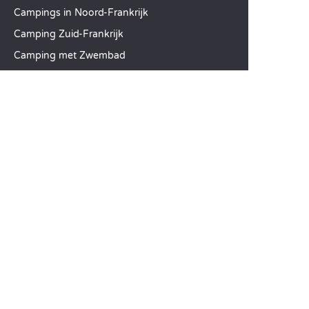
Campings in Noord-Frankrijk
Camping Zuid-Frankrijk
Camping met Zwembad
TOPBESTEMMINGEN
Camping Île-de-France
Camping Aquitaine
Camping Catalonië
SANDAYA
Ontvang onze nieuwsbrief
Raadpleeg onze brochure
Vergelijk onze accommodaties
Vergelijk onze kampeerplaatsen