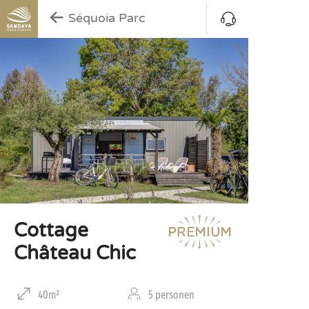
Séquoia Parc
Cottage
Château Chic
40m²
5 personen