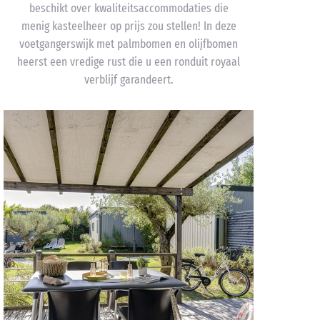
beschikt over kwaliteitsaccommodaties die
menig kasteelheer op prijs zou stellen! In deze
voetgangerswijk met palmbomen en olijfbomen
heerst een vredige rust die u een ronduit royaal
verblijf garandeert.