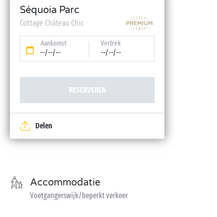
Babykit (kinderbedje, hoge stoel, badje – op
Séquoia Parc
reservering)
Cottage Château Chic
Aankomst
Vertrek
--/--/--
--/--/--
RESERVEREN
Delen
Accommodatie
Voetgangerswijk/beperkt verkeer