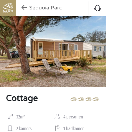
Séquoia Parc
Cottage
32m²
4 personen
2 kamers
1 badkamer