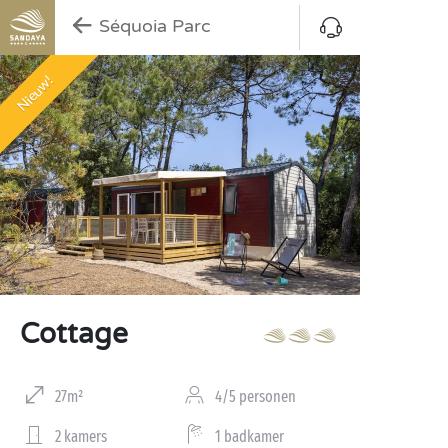
Séquoia Parc
Nieuw!
Cottage
27m²
4/5 personen
2 kamers
1 badkamer