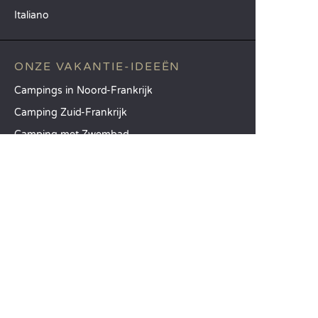
Italiano
ONZE VAKANTIE-IDEEËN
Campings in Noord-Frankrijk
Camping Zuid-Frankrijk
Camping met Zwembad
TOPBESTEMMINGEN
Camping Île-de-France
Camping Aquitaine
Camping Catalonië
SANDAYA