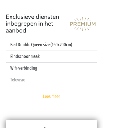
Exclusieve diensten
inbegrepen in het
aanbod
Bed Double Queen size (160x200cm)
Eindschoonmaak
Wifi-verbinding
Televisie
Vaatwasser
Lees meer
Pod koffiezetapparaat
Lakens en handdoeken inbegrepen
Babykit (kinderbedje, hoge stoel, badje – op