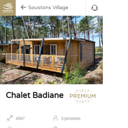
Soustons Village
Chalet Badiane
40m²
6 personen