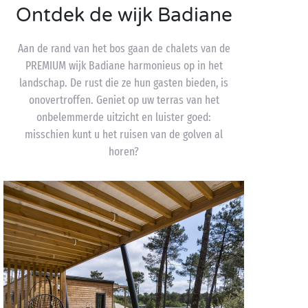
Ontdek de wijk Badiane
Aan de rand van het bos gaan de chalets van de
PREMIUM wijk Badiane harmonieus op in het
landschap. De rust die ze hun gasten bieden, is
onovertroffen. Geniet op uw terras van het
onbelemmerde uitzicht en luister goed:
misschien kunt u het ruisen van de golven al
horen?