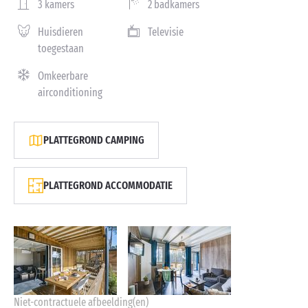
3 kamers
2 badkamers
Huisdieren
Televisie
toegestaan
Omkeerbare
airconditioning
PLATTEGROND CAMPING
PLATTEGROND ACCOMMODATIE
Niet-contractuele afbeelding(en)