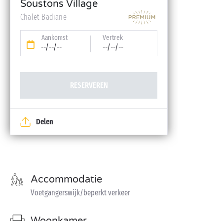
Soustons Village
reservering)
Chalet Badiane
Aankomst
Vertrek
--/--/--
--/--/--
RESERVEREN
Delen
Accommodatie
Voetgangerswijk/beperkt verkeer