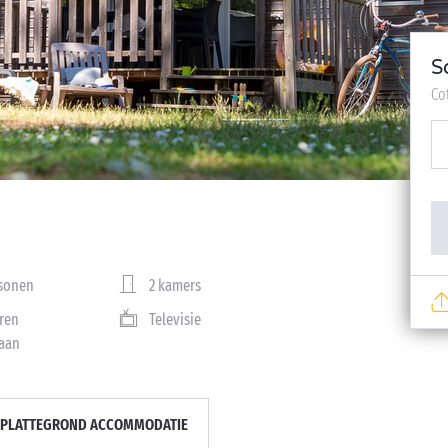
S
Co
rsonen
2 kamers
ren
Televisie
aan
PLATTEGROND ACCOMMODATIE