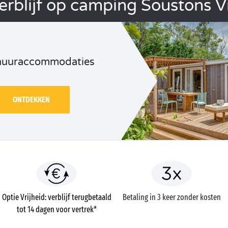
erblijf op camping Soustons Vi
huuraccommodaties
ONTDEKKEN
Optie Vrijheid: verblijf terugbetaald
Betaling in 3 keer zonder kosten
tot 14 dagen voor vertrek*