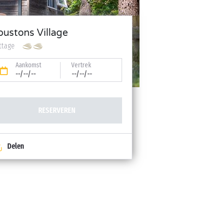
oustons Village
ttage
Aankomst
Vertrek
--/--/--
--/--/--
RESERVEREN
Delen