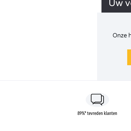
Uw v
Onze 
89%* tevreden klanten