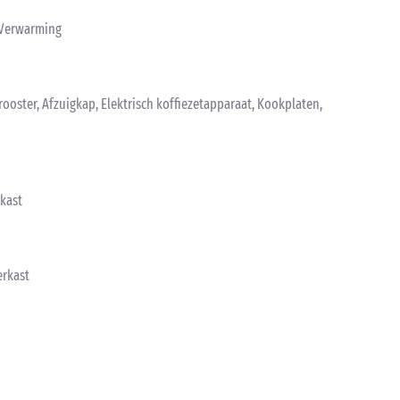
, Verwarming
ooster, Afzuigkap, Elektrisch koffiezetapparaat, Kookplaten,
kast
erkast