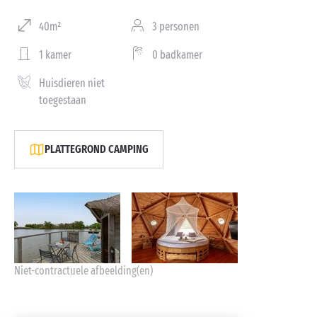
40m²
3 personen
1 kamer
0 badkamer
Huisdieren niet
toegestaan
PLATTEGROND CAMPING
Niet-contractuele afbeelding(en)