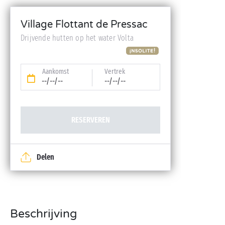
Village Flottant de Pressac
Drijvende hutten op het water Volta
Aankomst
Vertrek
--/--/--
--/--/--
RESERVEREN
Delen
Beschrijving