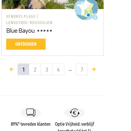
VENDRES PLAGE |
LANGUEDOC-ROUSSILLON
Blue Bayou
ONTDEKKEN
1
2
3
4
7
…
89%* tevreden klanten
Optie Vrijheid: verblijf