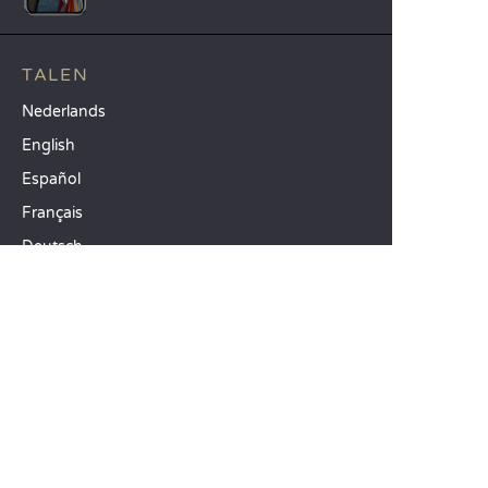
TALEN
Nederlands
English
Español
Français
Deutsch
Italiano
ONZE VAKANTIE-IDEEËN
Campings in Noord-Frankrijk
Camping Zuid-Frankrijk
Camping met Zwembad