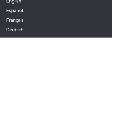
English
Español
Français
Deutsch
Italiano
ONZE VAKANTIE-IDEEËN
Campings in Noord-Frankrijk
Camping Zuid-Frankrijk
Camping met Zwembad
TOPBESTEMMINGEN
Camping Île-de-France
Camping Aquitaine