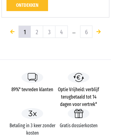
ONTDEKKEN
1
2
3
4
6
…
89%* tevreden klanten
Optie Vrijheid: verblijf
terugbetaald tot 14
dagen voor vertrek*
Betaling in 3 keer zonder
Gratis dossierkosten
kosten