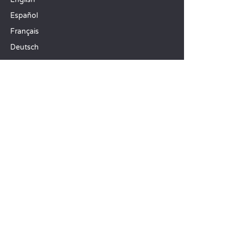
Español
Français
Deutsch
Italiano
ONZE VAKANTIE-IDEEËN
Campings in Noord-Frankrijk
Camping Zuid-Frankrijk
Camping met Zwembad
TOPBESTEMMINGEN
Camping Île-de-France
Camping Aquitaine