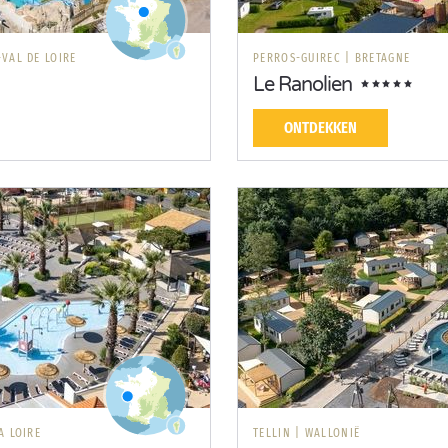
VAL DE LOIRE
PERROS-GUIREC
|
BRETAGNE
Le Ranolien
ONTDEKKEN
A LOIRE
TELLIN
|
WALLONIË