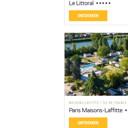
Le Littoral
ONTDEKKEN
MAISONS-LAFFITTE
|
ÎLE-DE-FRANCE
Paris Maisons-Laffitte
ONTDEKKEN