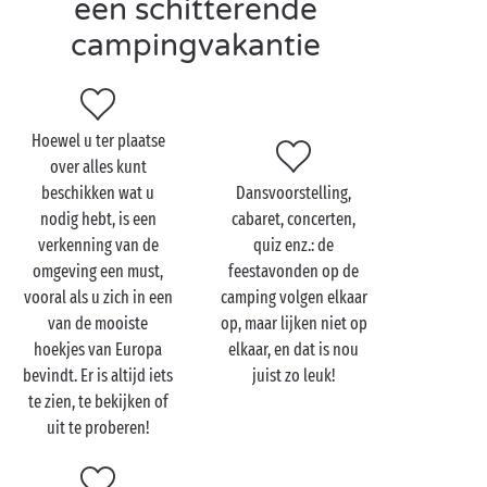
een schitterende
en/of binnenzwembad, glijbanen, lagunes, het
campingvakantie
aanbod van aquatische attracties verschilt per
camping CLUB, maar het plezier blijft hetzelfde! En
voor een extra vleugje ontspanning tijdens uw
verblijf beschikken sommige van onze campings over
Hoewel u ter plaatse
een wellnessruimte!
over alles kunt
En tot slot, voor wat betreft de diensten ter plaatste,
beschikken wat u
Dansvoorstelling,
u vindt er alles wat u nodig hebt voor een 100%
nodig hebt, is een
cabaret, concerten,
geslaagd verblijf: kruidenierswinkel, restaurant, bar,
verkenning van de
quiz enz.: de
fietsverhuurservice, sportvoorzieningen, speelzaal
omgeving een must,
feestavonden op de
en nog heel veel meer!
vooral als u zich in een
camping volgen elkaar
van de mooiste
op, maar lijken niet op
hoekjes van Europa
elkaar, en dat is nou
bevindt. Er is altijd iets
juist zo leuk!
te zien, te bekijken of
uit te proberen!