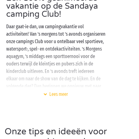
vakantie op de Sandaya
camping Club!
Daar gaat-ie dan, uw campingvakantie vol
activiteiten! Van ’s morgens tot ’s avonds organiseren
onze campings Club voor u ontelbaar veel sportieve,
watersport-, spel- en ontdekactiviteiten. ’s Morgens
aquagym, ’s middags een sporttoernooi voor de
ouders terwijl de kleintjes en pubers zich in de
kinderclub uitleven. En ’s avonds treft iedereen
elkaar om naar de show van de dag te kijken. En de
volgende dag? Dan beginnen we opnieuw met naar
keuze dezelfde activiteiten … of proberen we nieuwe
Lees meer
uit: de keus is aan u, dus waarom zou u daar niet van
profiteren?
Als alle activiteiten gedaan zijn, is het tijd voor
ontspanning in het aquapark, de favoriete plek van
Onze tips en ideeën voor
zowel de kleine als de grote kampeerders! Buiten-