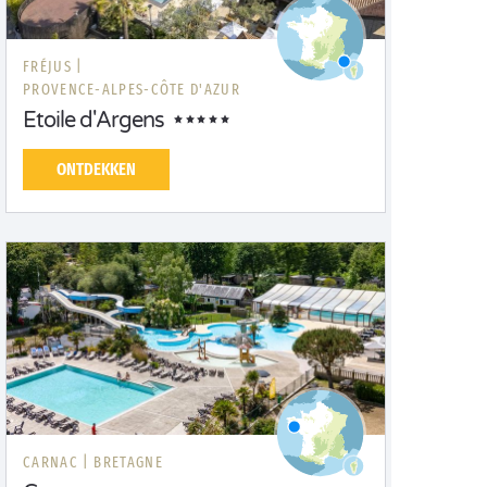
FRÉJUS |
PROVENCE-ALPES-CÔTE D'AZUR
Etoile d'Argens
ONTDEKKEN
CARNAC |
BRETAGNE