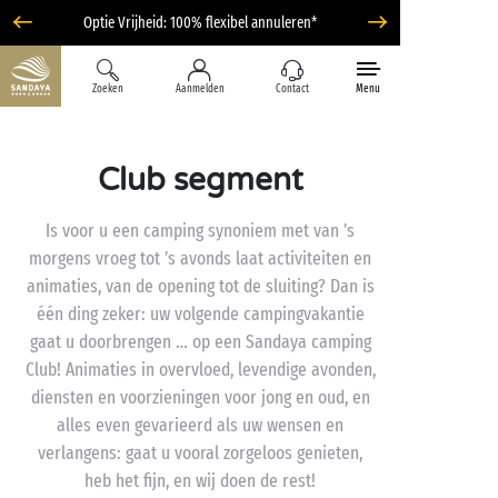
Optie Vrijheid: 100% flexibel annuleren*
Zoeken
Aanmelden
Contact
Menu
Club segment
Is voor u een camping synoniem met van ’s
morgens vroeg tot ’s avonds laat activiteiten en
animaties, van de opening tot de sluiting? Dan is
één ding zeker: uw volgende campingvakantie
gaat u doorbrengen … op een Sandaya camping
Club! Animaties in overvloed, levendige avonden,
diensten en voorzieningen voor jong en oud, en
alles even gevarieerd als uw wensen en
verlangens: gaat u vooral zorgeloos genieten,
heb het fijn, en wij doen de rest!