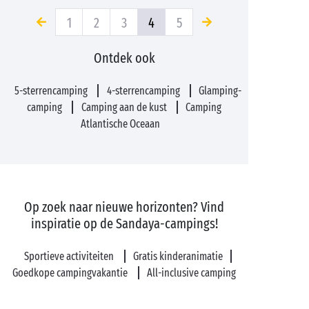
1
2
3
4
5
Ontdek ook
5-sterrencamping
4-sterrencamping
Glamping-
camping
Camping aan de kust
Camping
Atlantische Oceaan
Op zoek naar nieuwe horizonten? Vind
inspiratie op de Sandaya-campings!
Sportieve activiteiten
Gratis kinderanimatie
Goedkope campingvakantie
All-inclusive camping