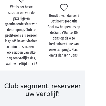
Wat is het beste
seizoen om van de
Houdt u van dansen?
gezellige en
Dat komt goed uit!
geanimeerde sfeer van
Gooi uw heupen los op
de campings Club te
de Sanda’Dance, DE
profiteren? Elk seizoen
dans op de o zo
is goed! De activiteiten
herkenbare tune van
en animaties maken in
onze campings. Klaar
elk seizoen van elke
om te dansen? Dans!
dag een vrolijke dag,
wat uw leeftijd ook is!
Club segment, reserveer
uw verblijf!