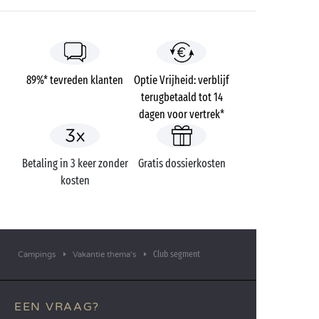
89%* tevreden klanten
Optie Vrijheid: verblijf
terugbetaald tot 14
dagen voor vertrek*
Betaling in 3 keer zonder
Gratis dossierkosten
kosten
Club segment
Campings
Vakantie thema's
EEN VRAAG?