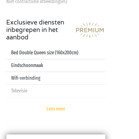
Niet-contractuele afbeelding(en)
Exclusieve diensten
inbegrepen in het
aanbod
Bed Double Queen size (160x200cm)
Eindschoonmaak
Wifi-verbinding
Televisie
Vaatwasser
Lees meer
Pod koffiezetapparaat
Lakens en handdoeken inbegrepen