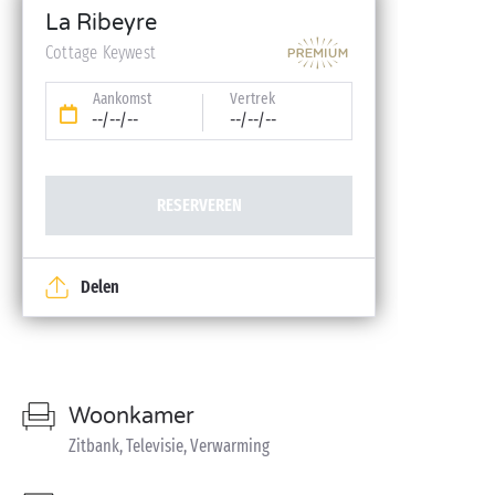
Babykit (kinderbedje, hoge stoel, badje – op
La Ribeyre
reservering)
Cottage Keywest
Aankomst
Vertrek
--/--/--
--/--/--
RESERVEREN
Delen
Woonkamer
Zitbank, Televisie, Verwarming