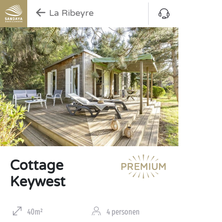
La Ribeyre
Cottage
Keywest
40m²
4 personen