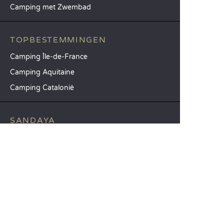
Camping met Zwembad
TOPBESTEMMINGEN
Camping Île-de-France
Camping Aquitaine
Camping Catalonië
SANDAYA
Ontvang onze nieuwsbrief
Raadpleeg onze brochure
Vergelijk onze accommodaties
Vergelijk onze kampeerplaatsen
Onze MVO-aanpak
Groepen en seminars