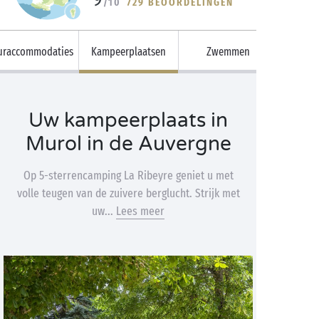
/10
729 BEOORDELINGEN
uraccommodaties
Kampeerplaatsen
Zwemmen
Uw kampeerplaats in
Murol in de Auvergne
Op 5-sterrencamping La Ribeyre geniet u met
volle teugen van de zuivere berglucht. Strijk met
uw...
Lees meer