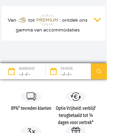
Van
tot
: ontdek ons
gamma van accommodaties
Aankomst
Vertrek
--/--/--
--/--/--
89%* tevreden klanten
Optie Vrijheid: verblijf
terugbetaald tot 14
dagen voor vertrek*