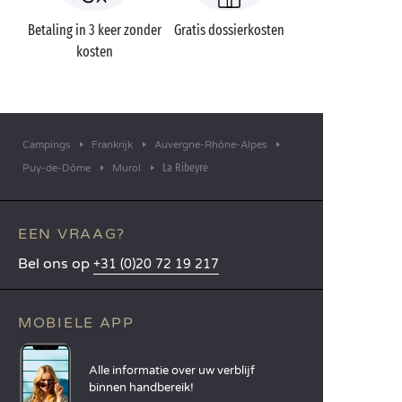
Betaling in 3 keer zonder
Gratis dossierkosten
kosten
Campings
Frankrijk
Auvergne-Rhône-Alpes
La Ribeyre
Puy-de-Dôme
Murol
EEN VRAAG?
Bel ons op
+31 (0)20 72 19 217
MOBIELE APP
Alle informatie over uw verblijf
binnen handbereik!