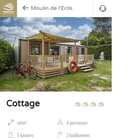
Moulin de l'Eclis
Cottage
40m²
6 personen
3 kamers
2 badkamers