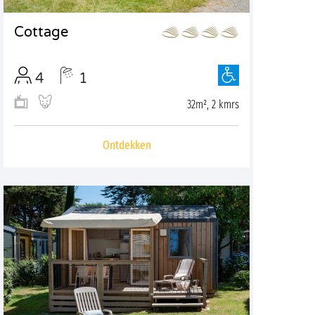
Cottage
4
1
32m², 2 kmrs
Ontdekken