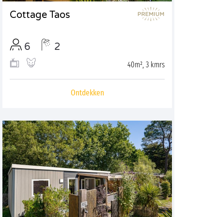
Cottage Taos
6
2
40m², 3 kmrs
Ontdekken