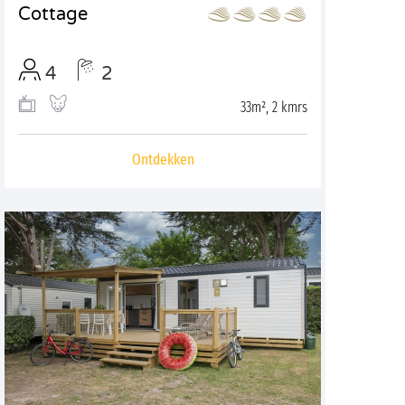
Cottage
4
2
33m², 2 kmrs
Ontdekken