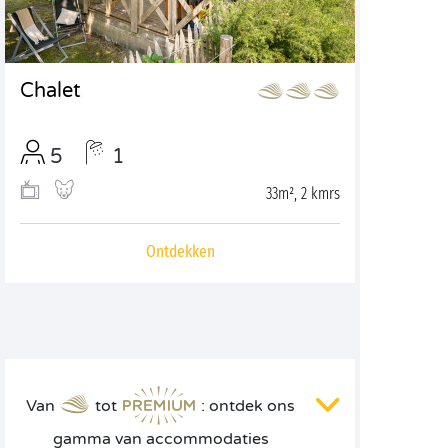
Chalet
5
1
33m², 2 kmrs
Ontdekken
Van
tot
: ontdek ons
gamma van accommodaties