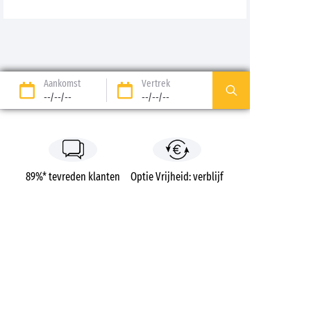
Aankomst
Vertrek
--/--/--
--/--/--
89%* tevreden klanten
Optie Vrijheid: verblijf
terugbetaald tot 14
dagen voor vertrek*
Betaling in 3 keer zonder
Gratis dossierkosten
kosten