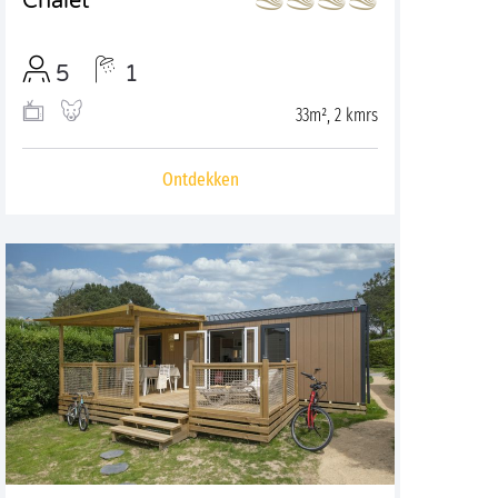
Chalet
5
1
33m², 2 kmrs
Ontdekken