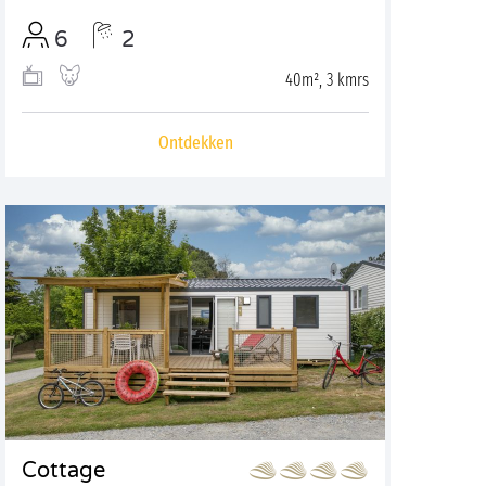
6
2
40m², 3 kmrs
Ontdekken
Cottage