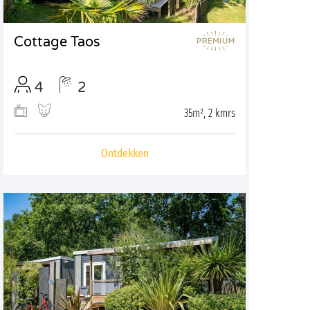
Cottage Taos
4
2
35m², 2 kmrs
Ontdekken