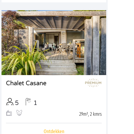
Chalet Casane
5
1
29m², 2 kmrs
Ontdekken