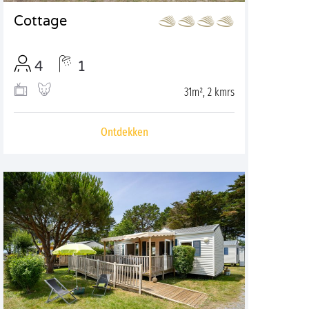
Cottage
4
1
31m², 2 kmrs
Ontdekken