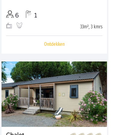
6
1
33m², 3 kmrs
Ontdekken