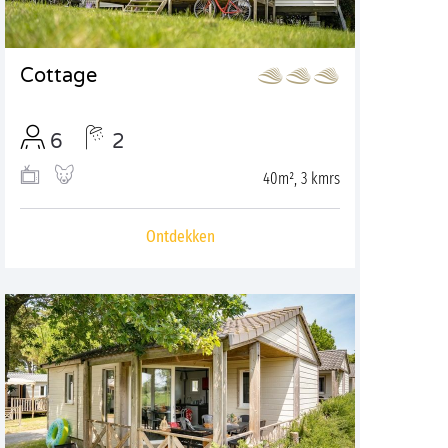
Cottage
6
2
40m², 3 kmrs
Ontdekken