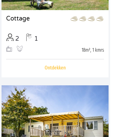
Cottage
2
1
18m², 1 kmrs
Ontdekken