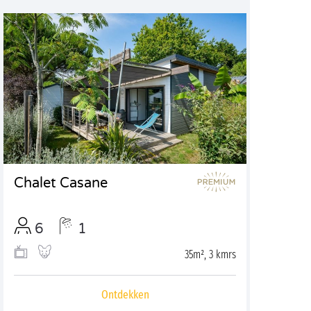
Chalet Casane
6
1
35m², 3 kmrs
Ontdekken