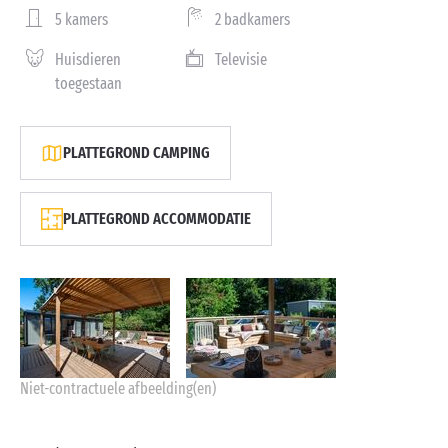
5 kamers
2 badkamers
Huisdieren
Televisie
toegestaan
PLATTEGROND CAMPING
PLATTEGROND ACCOMMODATIE
Niet-contractuele afbeelding(en)