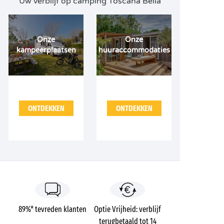
Uw verblijf op camping Toscana Bella
Onze
Onze
kampeerplaatsen
huuraccommodaties
ONTDEKKEN
ONTDEKKEN
89%* tevreden klanten
Optie Vrijheid: verblijf
terugbetaald tot 14