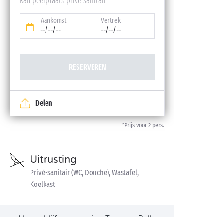
Kampeerplaats privé sanitair
Aankomst
Vertrek
--/--/--
--/--/--
RESERVEREN
Delen
*Prijs voor 2 pers.
Uitrusting
Privé-sanitair (WC, Douche), Wastafel,
Koelkast