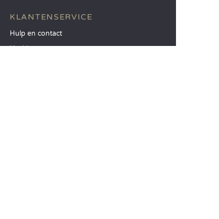
KLANTENSERVICE
Hulp en contact
Uw klantenaccount
Bereken uw ecologische impact
De mobiele Sandaya-app
Mijn saldo betalen
Algemene Verkoopvoorwaarden
Wettelijke vermeldingen
Privacyverklaring
Gebruik van klantenbeoordelingen
Optie Vrijheid
Mijn voorkeuren bewerken
SLUIT U BIJ ONS AAN