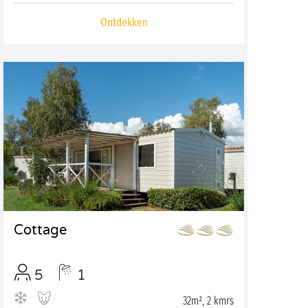
Ontdekken
Cottage
5
1
32m², 2 kmrs