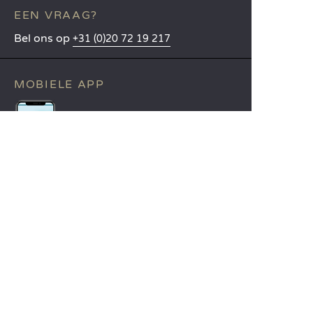
EEN VRAAG?
Bel ons op
+31 (0)20 72 19 217
MOBIELE APP
Alle informatie over uw verblijf
binnen handbereik!
Lees meer
TALEN
Nederlands
English
Español
Français