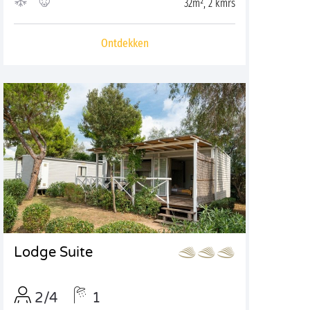
32m², 2 kmrs
Ontdekken
Lodge Suite
2/4
1