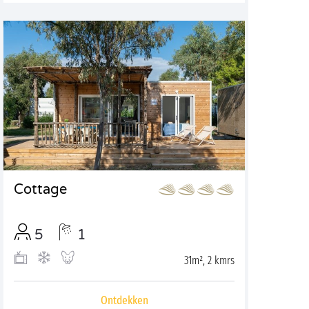
Cottage
5
1
31m², 2 kmrs
Ontdekken