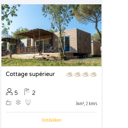
Cottage supérieur
5
2
34m², 2 kmrs
Ontdekken