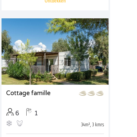
Ontdekken
Cottage famille
6
1
34m², 3 kmrs