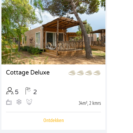
Cottage Deluxe
5
2
34m², 2 kmrs
Ontdekken