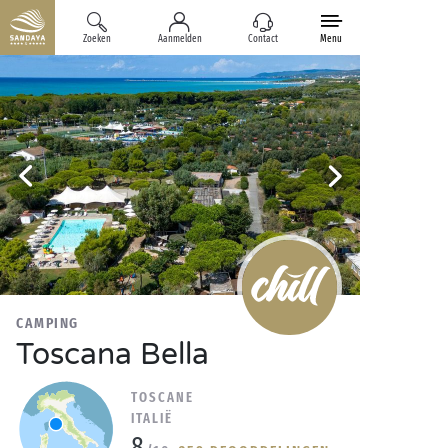
Zoeken
Aanmelden
Contact
Menu
CAMPING
Toscana Bella
TOSCANE
ITALIË
8