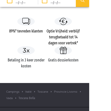
--/--/--
--/--/--
89%* tevreden klanten
Optie Vrijheid: verblijf
terugbetaald tot 14
dagen voor vertrek*
Betaling in 3 keer zonder
Gratis dossierkosten
kosten
Campings
Italië
Toscane
Provincie Livorno
Toscana Bella
Vada