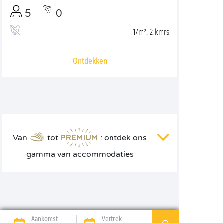
5
0
17m², 2 kmrs
Ontdekken
Van
tot
: ontdek ons
gamma van accommodaties
Aankomst
Vertrek