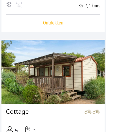
32m², 1 kmrs
Ontdekken
Cottage
5
1