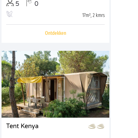
5
0
17m², 2 kmrs
Ontdekken
Tent Kenya