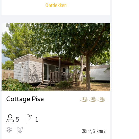
Ontdekken
Cottage Pise
5
1
28m², 2 kmrs