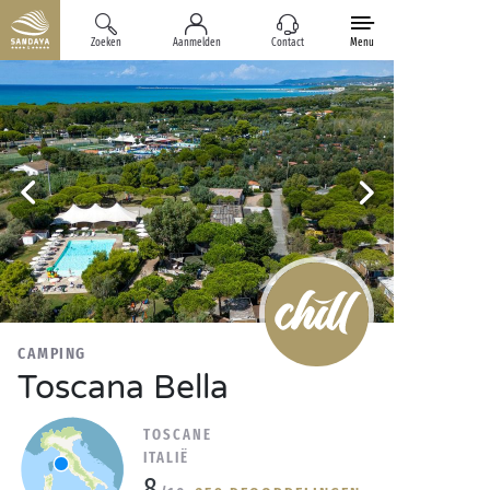
Zoeken
Aanmelden
Contact
Menu
CAMPING
Toscana Bella
TOSCANE
ITALIË
8