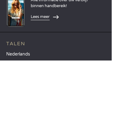
binnen handbereik!
Lees meer
TALEN
Nederlands
English
Español
Français
Deutsch
Italiano
ONZE VAKANTIE-IDEEËN
Campings in Noord-Frankrijk