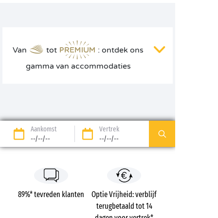
Van
tot
: ontdek ons
gamma van accommodaties
Aankomst
Vertrek
--/--/--
--/--/--
89%* tevreden klanten
Optie Vrijheid: verblijf
terugbetaald tot 14
dagen voor vertrek*