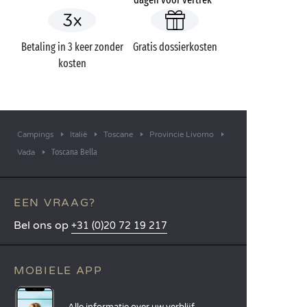
Betaling in 3 keer zonder
Gratis dossierkosten
kosten
Campings
Italië
Toscane
Provincie Livorno
Toscana Bella
Vada
EEN VRAAG?
Bel ons op
+31 (0)20 72 19 217
MOBIELE APP
Alle informatie over uw verblijf