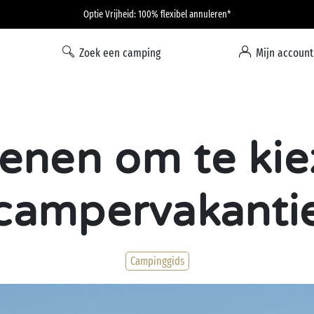
Optie Vrijheid: 100% flexibel annuleren*
Zoek een camping
Mijn account
denen om te kie
campervakanti
Campinggids