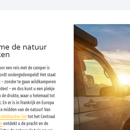
tme de natuur
ken
or een reis met de camper is
wordt ondergedompeld! Het staat
gt – zonder te gaan wildkamperen
rden! – en dus kunt u een plekje
n de drukte, waar u helemaal tot
. En er is in Frankrijk en Europa
te midden van de natuur! Van
iddellandse Zee
tot het Centraal
en
ontdekt u de pracht en de