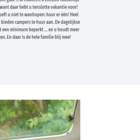
e want daar hebt u tenslotte vakantie voor!
oeft u niet te wanhopen: huur er één! Heel
 bieden campers te huur aan. De dagelijkse
tot een minimum beperkt … en u houdt meer
n. En daar is de hele familie blij mee!