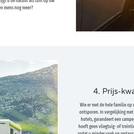
ijgt u de natuur als tuin op uw
een mens nog meer?
4. Prijs-kw
Wie er met de hele familie op 
ontsporen. In vergelijking me
hotels, garandeert een camper
hoeft geen vliegtuig- of treinti
zodat u minder vaak op restauran