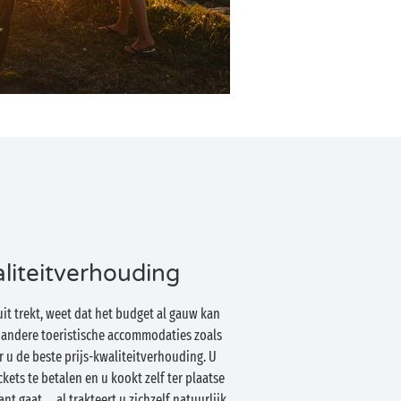
aliteitverhouding
uit trekt, weet dat het budget al gauw kan
t andere toeristische accommodaties zoals
 u de beste prijs-kwaliteitverhouding. U
ckets te betalen en u kookt zelf ter plaatse
t gaat … al trakteert u zichzelf natuurlijk