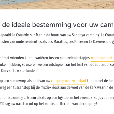
 de ideale bestemming voor uw cam
 bepaald La Couarde-sur-Mer in de buurt van uw Sandaya-camping. La Couar
resten van oude residenties als Les Marattes, Les Prises en La Davière, die
f met vrienden kunt u variëren tussen culturele uitstapjes,
watersportacti
keuken hebben, adviseren we een uitstapje naar het hart van de zoutmoeras
! Om van te watertanden!
n op een steenworp afstand van uw
camping met zwembad
kunt u met de fie
eg een tussenstop bij de muziekkiosk aan de voet van de kerk waar in de
voor ontspanning … Neem plaats op een ligstoel in het zwemparadijs voor e
en? Daag uw naasten uit op het multisportterrein van de camping!