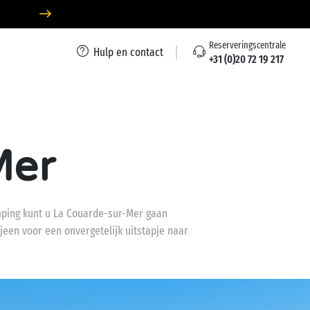
Reserveringscentrale
Hulp en contact
+31 (0)20 72 19 217
Mer
mping kunt u La Couarde-sur-Mer gaan
jeen voor een onvergetelijk uitstapje naar