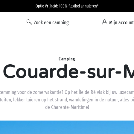
Optie Vrijheid: 100% flexibel annuleren*
Zoek een camping
Mijn account
Camping
 Couarde-sur-
temming voor de zomervakantie? Op het Île de Ré vlak bij uw luxeca
iten, lekker luieren op het strand, wandelingen in de natuur, alles bi
de Charente-Maritime!