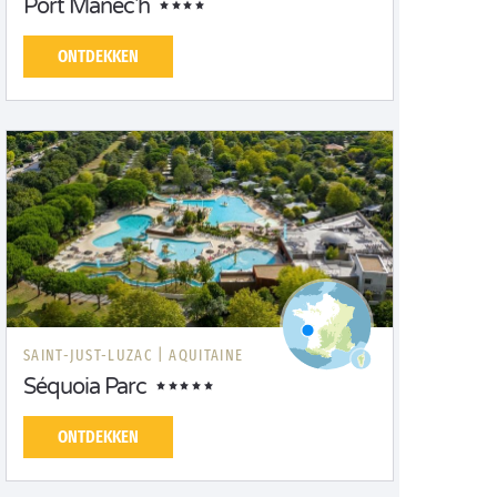
Port Manec'h
ONTDEKKEN
SAINT-JUST-LUZAC |
AQUITAINE
Séquoia Parc
ONTDEKKEN