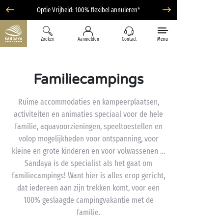
Optie Vrijheid: 100% flexibel annuleren*
Zoeken
Aanmelden
Contact
Menu
Familiecampings
Ruime accommodaties en kampeerplaatsen,
activiteiten en animaties speciaal voor de hele
familie, aquavoorzieningen, speeltoestellen en
volop mogelijkheden voor ontspanning, voor
kleine en grote kinderen en voor volwassenen …
Sandaya is de specialist als het gaat om
familiecampings! Want hier is alles erop gericht,
dat iedereen aan zijn trekken komt, voor een
100% geslaagde campingvakantie met de
familie.