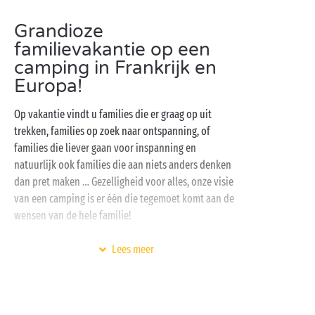
Grandioze
familievakantie op een
camping in Frankrijk en
Europa!
Op vakantie vindt u families die er graag op uit
trekken, families op zoek naar ontspanning, of
families die liever gaan voor inspanning en
natuurlijk ook families die aan niets anders denken
dan pret maken … Gezelligheid voor alles, onze visie
van een camping is er één die tegemoet komt aan de
wensen van de hele familie!
Tijdens een verblijf met de kinderen is hun
Lees meer
verzamelpunt het aquapark. Met de
glijbanen
, de
speeltuin en de waterstralen kunnen kinderen hier
volop zwempret hebben met hun nieuwe
vakantievriendjes. Ondertussen gunnen de