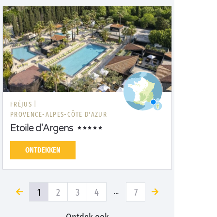
FRÉJUS |
PROVENCE-ALPES-CÔTE D'AZUR
Etoile d'Argens
ONTDEKKEN
1
2
3
4
7
…