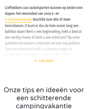
Liefhebbers van racketsporten kunnen op beide oren
slapen: het merendeel van onze 4- en
5-sterrencampings
beschikt over één of meer
tennisbanen. U kunt er dus de hele zomer lang een
balletje slaan! Bent u een beginneling, hebt u best al
een aardig niveau of bent u een echte pro? Op onze
synthetische banen is iedereen de hele dag welkom.
Over het materiaal hoeft u zich geen zorgen te
maken: tennisballen en rackets vindt u bij de
receptie van de camping. Vraag er gewoon naar!
Lees meer
Zin in wat extra pit? Waarom organiseert u geen
groot toernooi, samen met uw campinggenoten? Het
is de ideale manier om u uit te leven, lol te trappen
en
nieuwe vrienden
te maken! Aarzel niet om een
Onze tips en ideeën voor
beroep te doen op onze professionele animatoren.
een schitterende
Zij helpen u graag met de voorbereiding. Moge de
campingvakantie
beste winnen!