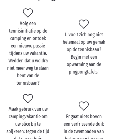
Volg een
tennisinitiatie op de
U voelt zich nog niet
camping en ontdek
helemaal op uw gemak
een nieuwe passie
op de tennisbaan?
tijdens uw vakantie.
Begin met een
Wedden dat u weldra
opwarming aan de
niet meer weg te slaan
pingpongtafels!
bent van de
tennisbaan?
Maak gebruik van uw
campingvakantie om
Er gaat niets boven
uw slice bij te
een verfrissende duik
spijkeren: tegen de tijd
in de zwembaden van
dat u naar huis
het aquapark na een