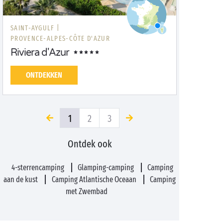
SAINT-AYGULF |
PROVENCE-ALPES-CÔTE D'AZUR
Riviera d'Azur
ONTDEKKEN
1
2
3
Ontdek ook
4-sterrencamping
Glamping-camping
Camping
aan de kust
Camping Atlantische Oceaan
Camping
met Zwembad