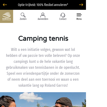
Optie Vrijheid: 100% flexibel annuleren*
Zoeken
Aanmelden
Contact
Menu
Camping tennis
Wilt u een initiatie volgen, gewoon wat lol
hebben of uw passie ten volle beleven? Op onze
campings kunt u de hele vakantie lang
gebruikmaken van tennisbanen in de openlucht.
Speel een vriendenpartijtje onder de zomerzon
of neem deel aan een toernooi en waan u een
vakantie lang op Roland Garros!