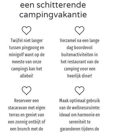
uit met
trektochten
, watersportactiviteiten en
een schitterende
sporttoernooien, maar ook de liefhebbers van dolce
campingvakantie
far niente komen ruim aan hun trekken: zonnebaden,
balneotherapie, zwemmen in de verwarmde
zwembaden van de camping … Het wordt een
onvergetelijk avontuur met de vrienden. Daar kunt u
Twijfel niet langer
Verzamel na een lange
van op aan!
tussen pingpong en
dag boordevol
minigolf want op de
buitenactiviteiten in
meeste van onze
het restaurant van de
campings kan het
camping voor een
allebei!
heerlijk diner!
Reserveer een
Maak optimaal gebruik
stacaravan met eigen
van de wellnessruimte:
terras en geniet van
ideaal om harmonie en
een zonnig ontbijt of
sereniteit te
een brunch met de
garanderen tijdens de