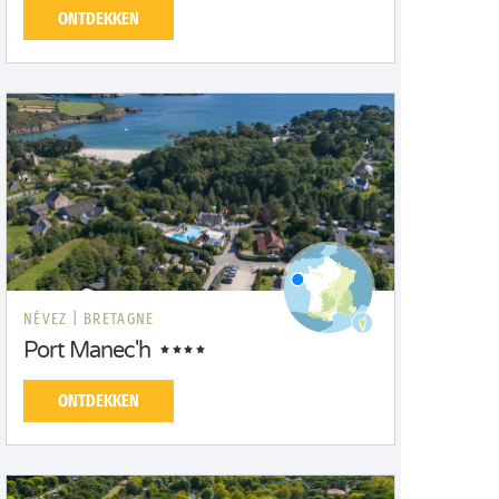
ONTDEKKEN
NÉVEZ |
BRETAGNE
Port Manec'h
ONTDEKKEN