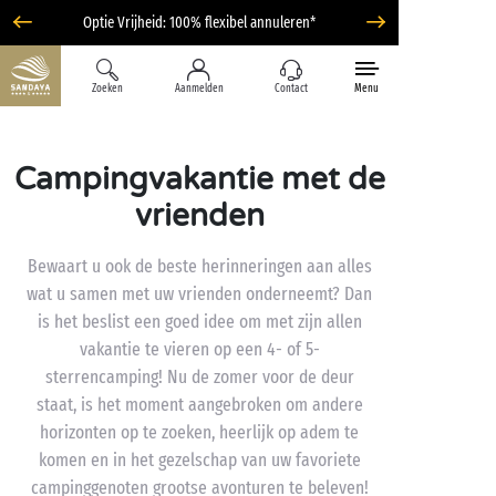
Optie Vrijheid: 100% flexibel annuleren*
Zoeken
Aanmelden
Contact
Menu
Campingvakantie met de
vrienden
Bewaart u ook de beste herinneringen aan alles
wat u samen met uw vrienden onderneemt? Dan
is het beslist een goed idee om met zijn allen
vakantie te vieren op een 4- of 5-
sterrencamping! Nu de zomer voor de deur
staat, is het moment aangebroken om andere
horizonten op te zoeken, heerlijk op adem te
komen en in het gezelschap van uw favoriete
campinggenoten grootse avonturen te beleven!