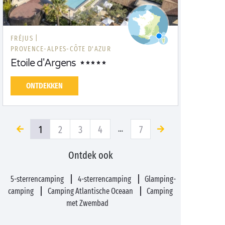
FRÉJUS |
PROVENCE-ALPES-CÔTE D'AZUR
Etoile d'Argens
ONTDEKKEN
1
2
3
4
7
…
Ontdek ook
5-sterrencamping
4-sterrencamping
Glamping-
camping
Camping Atlantische Oceaan
Camping
met Zwembad