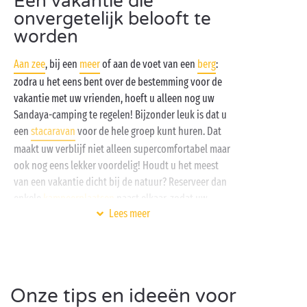
Een vakantie die
onvergetelijk belooft te
worden
Aan zee
, bij een
meer
of aan de voet van een
berg
:
zodra u het eens bent over de bestemming voor de
vakantie met uw vrienden, hoeft u alleen nog uw
Sandaya-camping te regelen! Bijzonder leuk is dat u
een
stacaravan
voor de hele groep kunt huren. Dat
maakt uw verblijf niet alleen supercomfortabel maar
ook nog eens lekker voordelig! Houdt u het meest
van een vakantie dicht bij de natuur? Reserveer dan
enkele
kampeerplaatsen
naast elkaar, zodat uw
Lees meer
tenten – of voor de liefhebbers van roadtrips – uw
caravans en campers elkaar gezelschap kunnen
houden.
En wat valt er te beleven op vakantie met de
Onze tips en ideeën voor
vrienden? Uw actiefste vakantiegenoten leven zich