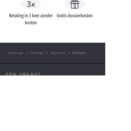
Betaling in 3 keer zonder
Gratis dossierkosten
kosten
Dordogne
Campings
Frankrijk
Aquitaine
EEN VRAAG?
Bel ons op
+31 (0)20 72 19 217
MOBIELE APP
Alle informatie over uw verblijf
binnen handbereik!