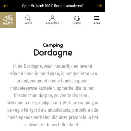
Optie Vrijheid: 100% flexibel annuleren*
Zoeken
Aanmelden
Contact
Menu
Camping
Dordogne
In de Dordogne, waar natuurlijk en levend
erfgoed hand in hand gaan, is het genieten van
adembenemend mooie landschappen:
middeleeuwse kastelen, opmerkelijke tuinen,
beschermde dorpen, golvende rivieren …
Welkom in dit sprookjesland. Met uw camping in
de regio Périgord als uitvalsbasis, ontdekt u alle
meeslepende verhalen die deze provincie in het
zuidwesten te vertellen heeft.