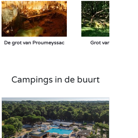
De grot van Proumeyssac
Grot van Rouffignac
Campings in de buurt