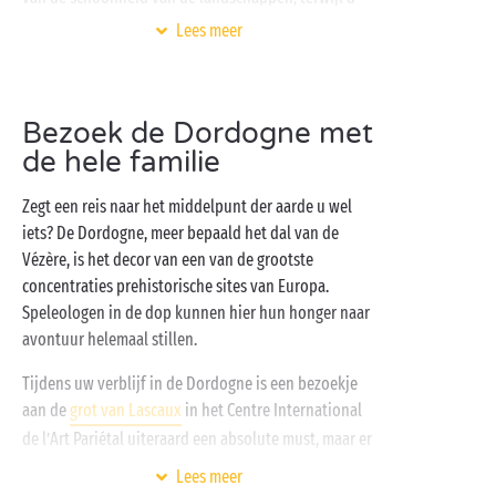
aan de verwarmde zwembaden van het aquapark
Lees meer
heerlijke dagen beleeft. Reserveer gauw uw volledig
uitgeruste vakantieverblijf, of plaats uw tent of
camper op een
kampeerplaats
tussen de bomen. En
Bezoek de Dordogne met
daarna vult u uw dag helemaal zoals u dat zelf wilt.
de hele familie
Sarlat
bezoeken, aquagym, beachvolleybal of lekker
niksen? Alles kan.
Zegt een reis naar het middelpunt der aarde u wel
iets? De Dordogne, meer bepaald het dal van de
Vézère, is het decor van een van de grootste
concentraties prehistorische sites van Europa.
Speleologen in de dop kunnen hier hun honger naar
avontuur helemaal stillen.
Tijdens uw verblijf in de Dordogne is een bezoekje
aan de
grot van Lascaux
in het Centre International
de l’Art Pariétal uiteraard een absolute must, maar er
wachten u ook nog heel wat andere verrassingen. Op
Lees meer
een boogscheut van Lascaux vindt u de Gouffre de