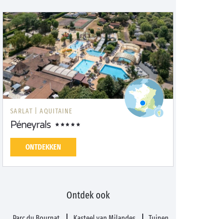
SARLAT |
AQUITAINE
Péneyrals
ONTDEKKEN
Ontdek ook
Parc du Bournat
Kasteel van Milandes
Tuinen