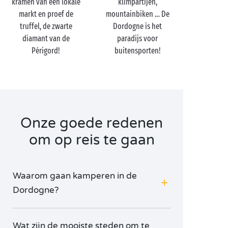
kramen van een lokale
klimpartijen,
Vézère ontspruit uit de Dordogne. Volg de rivier
markt en proef de
mountainbiken … De
stroomopwaarts te voet,
op de fiets
of in een
kano
,
truffel, de zwarte
Dordogne is het
en ontdek het bekende
Kasteel van Castelnaud
en de
diamant van de
paradijs voor
schitterende hangende tuinen van Marqueyssac. U
Périgord!
buitensporten!
hebt er een prachtig uitzicht op de Dordogne en het
charmante dorp
La Roque-Gageac
. Op de
kronkelende paden die met buxussen zijn
afgezoomd, breekt u uit de sleur en is het romantiek
troef.
Onze goede redenen
om op reis te gaan
Waarom gaan kamperen in de
Dordogne?
Wat zijn de mooiste steden om te