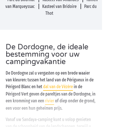
van Marqueyssac
Kasteel van Bridoire
Parc du
Thot
De Dordogne, de ideale
bestemming voor uw
campingvakantie
De Dordogne zal u vergasten op een brede waaier
van kleuren: tussen het land van de Périgueux in de
Périgord Blanc en het
dal van de Vézère
in de
Périgord Vert geven de pareltjes van de Dordogne, in
een kromming van een
rivier
of diep onder de grond,
een voor een hun geheimen prijs.
Vanaf uw Sandaya-camping kunt u volop genieten
van de schoonheid van de landschappen, terwijl u