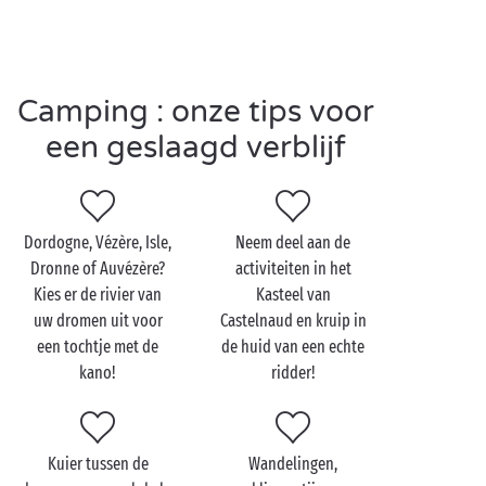
Proumeyssac. Aan boord van een gondel dringt u
door tot diep in deze druipsteengrot die ook wel ‘de
kristallen kathedraal’ wordt genoemd.
Camping : onze tips voor
een geslaagd verblijf
Bezoek de Dordogne met
z'n tweetjes
Dordogne, Vézère, Isle,
Neem deel aan de
Meer dan waar ook zult u in de Dordogne zin krijgen
Dronne of Auvézère?
activiteiten in het
om het hogerop te zoeken. De talloze hooggelegen
Kies er de rivier van
Kasteel van
kastelen en tuinen staan garant voor de mooiste
uw dromen uit voor
Castelnaud en kruip in
uitzichten over het landschap van de Périgord. Uw
een tochtje met de
de huid van een echte
eerste halte is Limeuil, een gemeente die is
kano!
ridder!
opgenomen op de lijst van ‘Les Plus Beaux Villages
de
France
’.
In de panoramische tuinen is het genieten van het
Kuier tussen de
Wandelingen,
adembenemende uitzicht over de omgeving, waar de