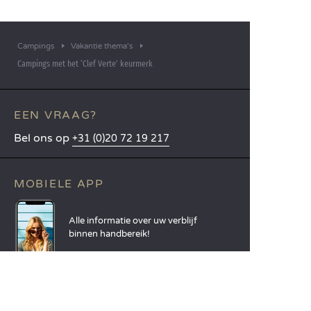
Campings
Vakantie thema's
Campings met het ‘Clef Verte’ keurmerk
EEN VRAAG?
Bel ons op
+31 (0)20 72 19 217
MOBIELE APP
Alle informatie over uw verblijf
binnen handbereik!
Lees meer