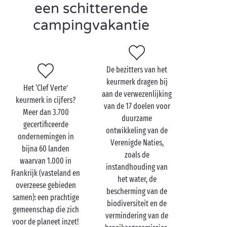
een schitterende
milieueisen tegemoet te komen.
campingvakantie
Om het kostbare keurmerk te behalen, moet het
milieuprogramma van elke kandidaat voldoen aan
meer dan honderd criteria in verband met alle
aspecten van duurzaam toeristisch beheer.
De bezitters van het
Wie zit in de jury?
De jury is samengesteld uit
keurmerk dragen bij
Het ‘Clef Verte’
partnerorganisaties en instanties die dankzij hun
aan de verwezenlijking
keurmerk in cijfers?
expertise inzake toerisme en milieu als
van de 17 doelen voor
Meer dan 3.700
gezaghebbende actoren op het vlak van duurzaam
duurzame
gecertificeerde
toerisme gelden. Onder meer ‘Atout France’, ‘CCI
ontwikkeling van de
ondernemingen in
France’, de ‘Direction générale des entreprises’ en de
Verenigde Naties,
bijna 60 landen
FNHPA (Franse federatie van campinguitbaters)
zoals de
waarvan 1.000 in
zetelen in de jury.
instandhouding van
Frankrijk (vasteland en
het water, de
overzeese gebieden
bescherming van de
samen): een prachtige
biodiversiteit en de
gemeenschap die zich
vermindering van de
voor de planeet inzet!