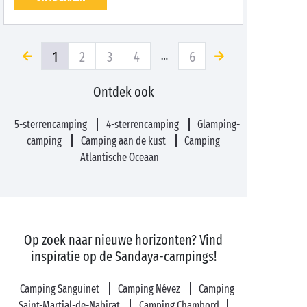
1
2
3
4
6
…
Ontdek ook
5-sterrencamping
4-sterrencamping
Glamping-
camping
Camping aan de kust
Camping
Atlantische Oceaan
Op zoek naar nieuwe horizonten? Vind
inspiratie op de Sandaya-campings!
Camping Sanguinet
Camping Névez
Camping
Saint-Martial-de-Nabirat
Camping Chambord