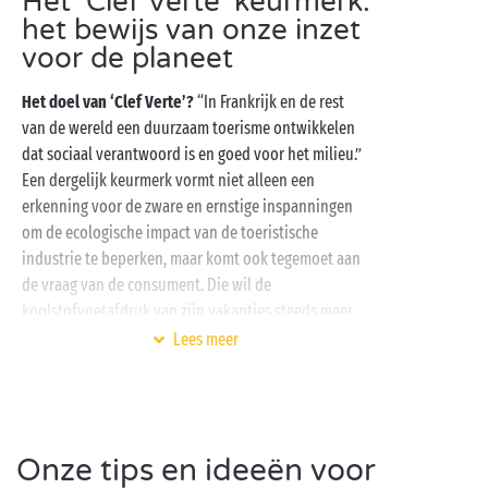
Het ‘Clef Verte’ keurmerk:
het bewijs van onze inzet
voor de planeet
Het doel van ‘Clef Verte’?
“In Frankrijk en de rest
van de wereld een duurzaam toerisme ontwikkelen
dat sociaal verantwoord is en goed voor het milieu.”
Een dergelijk keurmerk vormt niet alleen een
erkenning voor de zware en ernstige inspanningen
om de ecologische impact van de toeristische
industrie te beperken, maar komt ook tegemoet aan
de vraag van de consument. Die wil de
koolstofvoetafdruk van zijn vakanties steeds meer
beperken.
Lees meer
Wat zijn de criteria?
Een zestigtal verplichte criteria
op diverse domeinen vormen de kwaliteitsbasis van
het keurmerk. Deze criteria worden regelmatig
opnieuw geëvalueerd om ter zake steeds een
Onze tips en ideeën voor
voortrekkersrol te blijven spelen en aan de nieuwste