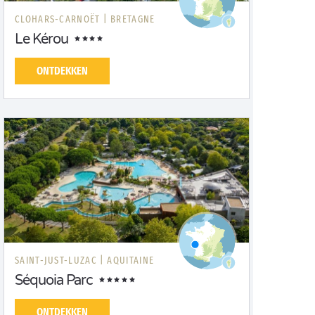
CLOHARS-CARNOËT |
BRETAGNE
Le Kérou
ONTDEKKEN
SAINT-JUST-LUZAC |
AQUITAINE
Séquoia Parc
ONTDEKKEN