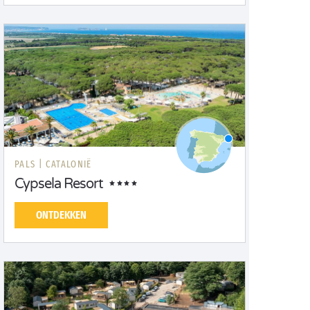
PALS |
CATALONIË
Cypsela Resort
ONTDEKKEN