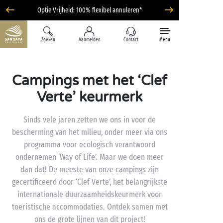
Optie Vrijheid: 100% flexibel annuleren*
Zoeken
Aanmelden
Contact
Menu
Campings met het ‘Clef
Verte’ keurmerk
Sinds vele jaren zetten we ons in voor de
bescherming van het milieu, onder meer via ons
programma voor ecologisch verantwoord
ondernemen ‘Way of Life’. Maar we doen meer
dan dat! De meeste van onze campings zijn
gecertificeerd door ‘Clef Verte’, het belangrijkste
internationale duurzaamheidskeurmerk voor
toeristische accommodaties. Ontdek samen met
ons de grote lijnen van dit project!