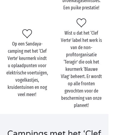
broeikasgasemissies.
Een puike prestatie!
Wist u dat het ‘Clef
Verte’ label het werk is
Op een Sandaya-
van de non-
camping met het ‘Clef
profitorganisatie
Verte’ keurmerk vindt
‘Teragir’ die ook het
u oplaadpunten voor
keurmerk ‘Blauwe
elektrische voertuigen,
Vlag’ beheert. Er wordt
vogelkastjes,
op alle fronten
kruidentuinen en nog
gevochten voor de
veel meer!
bescherming van onze
planeet!
Campings met het ‘Clef