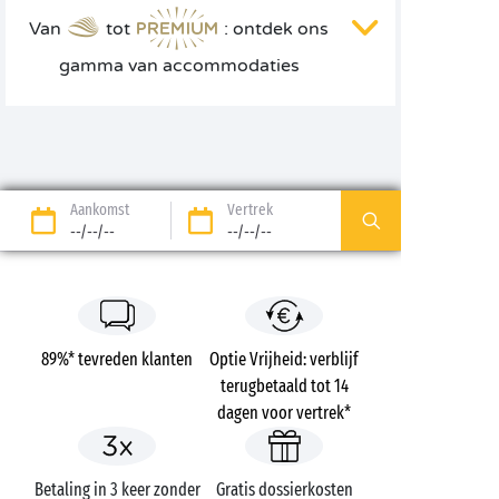
Van
tot
: ontdek ons
gamma van accommodaties
Aankomst
Vertrek
--/--/--
--/--/--
89%* tevreden klanten
Optie Vrijheid: verblijf
terugbetaald tot 14
dagen voor vertrek*
Betaling in 3 keer zonder
Gratis dossierkosten