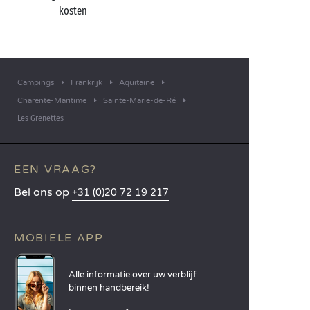
kosten
Campings
Frankrijk
Aquitaine
Charente-Maritime
Sainte-Marie-de-Ré
Les Grenettes
EEN VRAAG?
Bel ons op
+31 (0)20 72 19 217
MOBIELE APP
Alle informatie over uw verblijf
binnen handbereik!