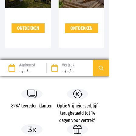
ONTDEKKEN
ONTDEKKEN
Aankomst
Vertrek
--/--/--
--/--/--
89%* tevreden klanten
Optie Vrijheid: verblijf
terugbetaald tot 14
dagen voor vertrek*