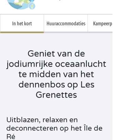
In het kort
Huuraccommodaties
Kampeerplaatsen
Geniet van de
jodiumrijke oceaanlucht
te midden van het
dennenbos op Les
Grenettes
Uitblazen, relaxen en
deconnecteren op het Île de
Ré