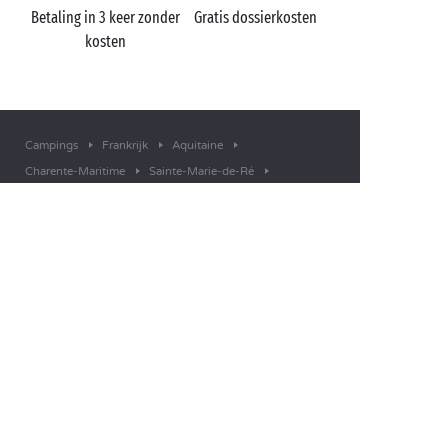
Betaling in 3 keer zonder
Gratis dossierkosten
kosten
Campings
Frankrijk
Aquitaine
Charente-Maritime
Sainte-Marie-de-Ré
Les Grenettes
EEN VRAAG?
Bel ons op
+31 (0)20 72 19 217
MOBIELE APP
Alle informatie over uw verblijf
binnen handbereik!