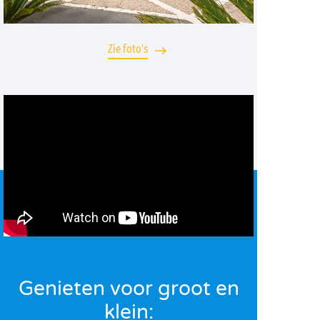
Zie foto's
Genieten voor groot en
klein: