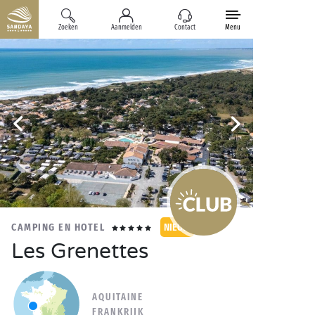
Zoeken
Aanmelden
Contact
Menu
CAMPING EN HOTEL
NIEUW
Les Grenettes
AQUITAINE
FRANKRIJK