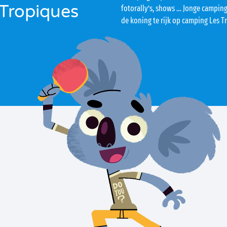
Tropiques
fotorally’s, shows … Jonge camping
de koning te rijk op camping Les T