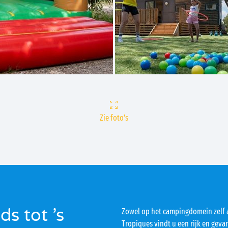
Zie foto's
ds tot ’s
Zowel op het campingdomein zelf 
Tropiques vindt u een rijk en geva