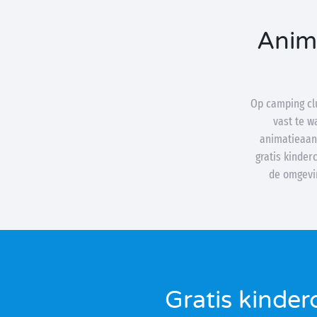
Anim
Op camping clu
vast te w
animatieaan
gratis kinder
de omgevin
Gratis kinder