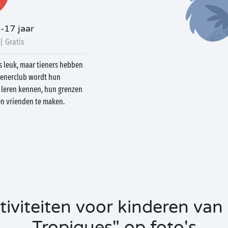
-17 jaar
| Gratis
s leuk, maar tieners hebben
tienerclub wordt hun
 leren kennen, hun grenzen
en vrienden te maken.
iviteiten voor kinderen va
Tropiques" op foto's