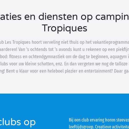
aties en diensten op campin
Tropiques
b Les Tropiques hoort verveling niet thuis op het vakantieprogramm
aarderen! Van ’s ochtends tot ’s avonds kunt u rekenen op een piekfij
bod: fitness en ochtendgymnastiek om de dag te beginnen, aquagym i
clubs voor uw kleine schatten, enz. En dan vergeten we nog de talloze a
g! Bent u klaar voor een heleboel plezier en entertainment? Daar g
clubs op
Bij een club ervaring horen steevas
leeftijdsgroep. Creatieve activitei