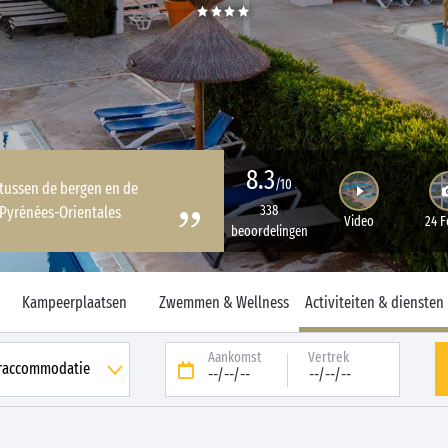
8.3
/10
 tussen de bergen en de
338
 Pyrénées-Orientales
Video
24 F
beoordelingen
Kampeerplaatsen
Zwemmen & Wellness
Activiteiten & diensten
Aankomst
Vertrek
--/--/--
--/--/--