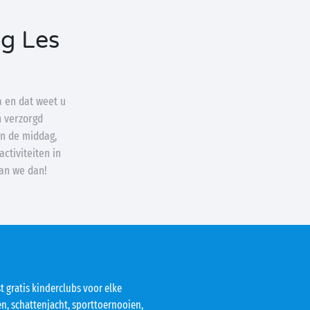
g Les
a en dat weet u
n verzorgd
n de middag,
ctiviteiten in
aan we dan!
t gratis kinderclubs voor elke
ten, schattenjacht, sporttoernooien,