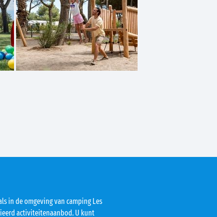
als in de omgeving van camping Les
rieerd activiteitenaanbod. U kunt