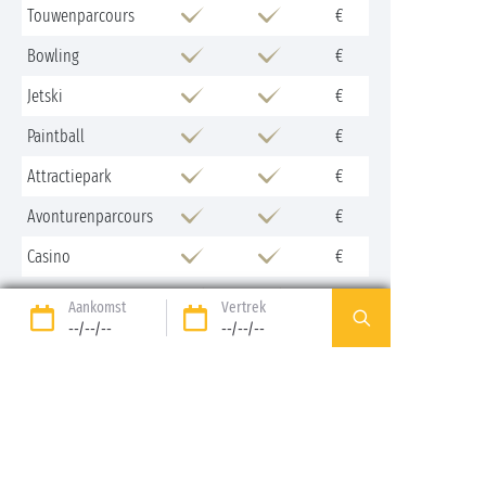
Touwenparcours
€
Bowling
€
Jetski
€
Paintball
€
Attractiepark
€
Avonturenparcours
€
Casino
€
Surfles
€
Aankomst
Vertrek
--/--/--
--/--/--
Parapente
€
Diensten
Laagseizoen
Hoogseizoen
Betalend
Geldautomaat