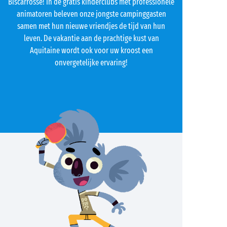
Biscarrosse! In de gratis kinderclubs met professionele
animatoren beleven onze jongste campinggasten
samen met hun nieuwe vriendjes de tijd van hun
leven. De vakantie aan de prachtige kust van
Aquitaine wordt ook voor uw kroost een
onvergetelijke ervaring!