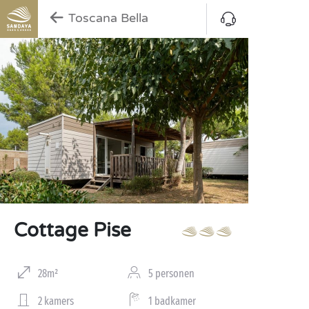
Toscana Bella
Cottage Pise
28m²
5 personen
2 kamers
1 badkamer