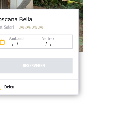
oscana Bella
nt Safari
Aankomst
Vertrek
--/--/--
--/--/--
RESERVEREN
Delen