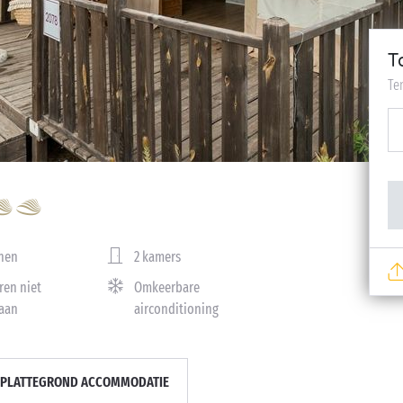
T
Te
nen
2 kamers
ren niet
Omkeerbare
aan
airconditioning
PLATTEGROND ACCOMMODATIE