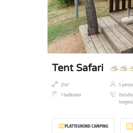
Tent Safari
27m²
5 perso
1 badkamer
Huisdie
toegest
PLATTEGROND CAMPING