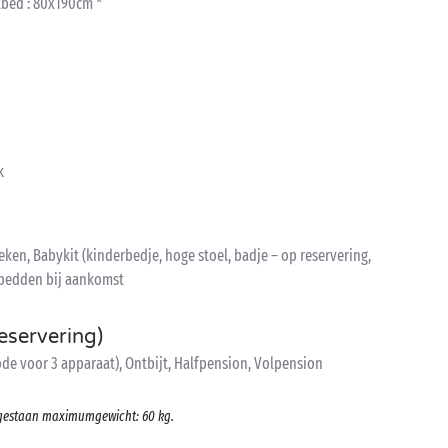
lbed : 80x190cm *
k
en, Babykit (kinderbedje, hoge stoel, badje – op reservering,
 bedden bij aankomst
eservering)
de voor 3 apparaat), Ontbijt, Halfpension, Volpension
oegestaan maximumgewicht: 60 kg.