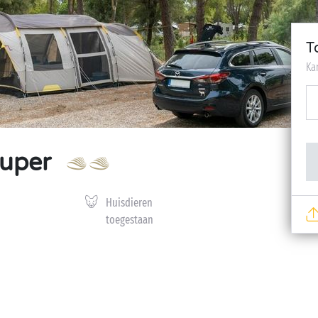
T
Ka
uper
Huisdieren
toegestaan