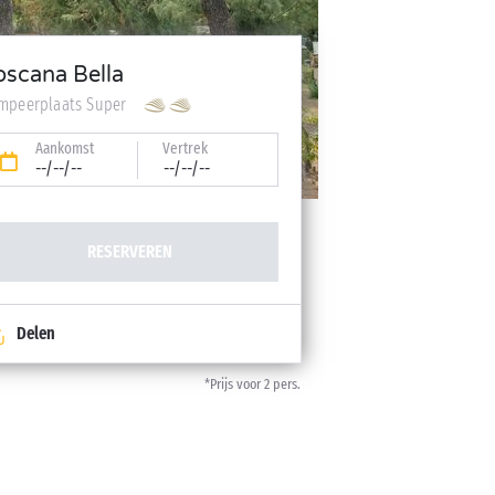
oscana Bella
mpeerplaats Super
Aankomst
Vertrek
--/--/--
--/--/--
RESERVEREN
Delen
*Prijs voor 2 pers.