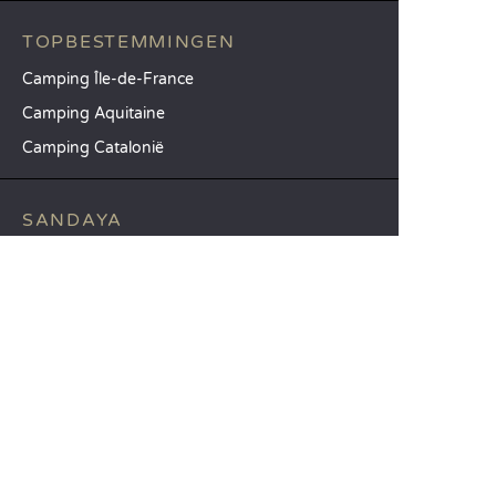
TOPBESTEMMINGEN
Camping Île-de-France
Camping Aquitaine
Camping Catalonië
SANDAYA
Ontvang onze nieuwsbrief
Raadpleeg onze brochure
Vergelijk onze accommodaties
Vergelijk onze kampeerplaatsen
Onze MVO-aanpak
Groepen en seminars
Onze diensten à la carte