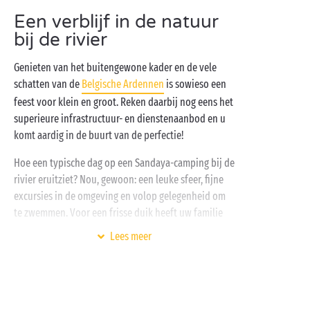
Een verblijf in de natuur
bij de rivier
Genieten van het buitengewone kader en de vele
schatten van de
Belgische Ardennen
is sowieso een
feest voor klein en groot. Reken daarbij nog eens het
superieure infrastructuur- en dienstenaanbod en u
komt aardig in de buurt van de perfectie!
Hoe een typische dag op een Sandaya-camping bij de
rivier eruitziet? Nou, gewoon: een leuke sfeer, fijne
excursies in de omgeving en volop gelegenheid om
te zwemmen. Voor een frisse duik heeft uw familie
steeds de keuze tussen het
verwarmde zwembad
en
Lees meer
het koelere water van de rivier. Saai wordt het dus
nooit!
Daarna is het tijd voor de
gratis kinderclubs
waar de
jongste campinggasten zich uitleven en nieuwe