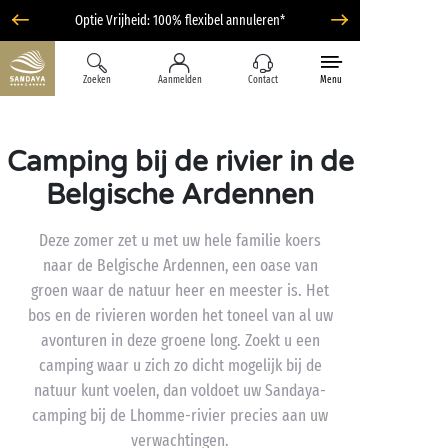
Optie Vrijheid: 100% flexibel annuleren*
Zoeken
Aanmelden
Contact
Menu
Camping bij de rivier in de
Belgische Ardennen
Deze zomer zet u met uw hele familie koers
naar de Belgische Ardennen, een oase van
groen waar de natuur heer en meester is. Het
bos en de rivieren worden het toneel van al uw
avonturen in deze groene long. Zoekt u een
camping waar u zich zo dicht mogelijk bij de
natuur kunt voelen, dan voldoet uw Sandaya-
camping bij de Lhomme-rivier precies aan uw
verwachtingen.