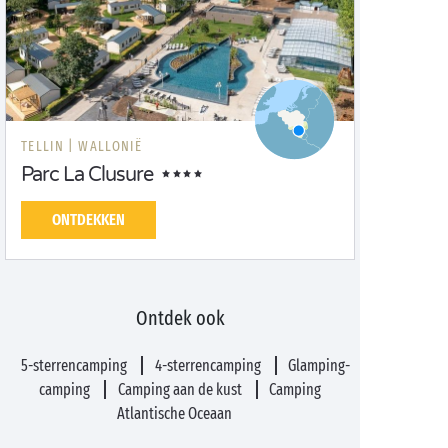
TELLIN |
WALLONIË
Parc La Clusure
ONTDEKKEN
Ontdek ook
5-sterrencamping
4-sterrencamping
Glamping-
camping
Camping aan de kust
Camping
Atlantische Oceaan