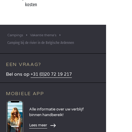
kosten
Campings
Vakantie thema's
Camping bij de rivier in de Belgische Ardennen
EEN VRAAG?
Bel ons op
+31 (0)20 72 19 217
MOBIELE APP
Alle informatie over uw verblijf
binnen handbereik!
Lees meer