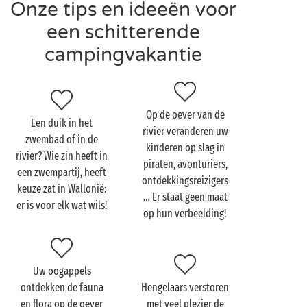
Onze tips en ideeën voor
vrienden maken. Ondertussen zien de ouders kans
een schitterende
om zelf deel te nemen aan de talloze activiteiten die
ter plaatse aangeboden worden: fitness, petanque,
campingvakantie
tennis,
fietsen
… Iedereen vindt hier zijn gading!
Op de oever van de
Een duik in het
rivier veranderen uw
zwembad of in de
kinderen op slag in
rivier? Wie zin heeft in
piraten, avonturiers,
een zwempartij, heeft
ontdekkingsreizigers
keuze zat in Wallonië:
… Er staat geen maat
er is voor elk wat wils!
op hun verbeelding!
Uw oogappels
ontdekken de fauna
Hengelaars verstoren
en flora op de oever
met veel plezier de