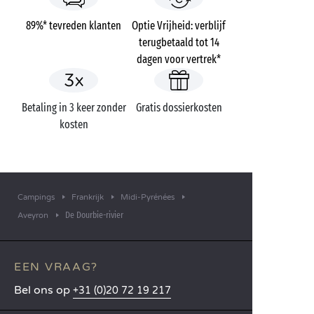
89%* tevreden klanten
Optie Vrijheid: verblijf
terugbetaald tot 14
dagen voor vertrek*
Betaling in 3 keer zonder
Gratis dossierkosten
kosten
Campings
Frankrijk
Midi-Pyrénées
De Dourbie-rivier
Aveyron
EEN VRAAG?
Bel ons op
+31 (0)20 72 19 217