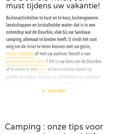
must tijdens uw vakantie!
Buitenactiviteiten te kust en te keur, buitengewone
landschappen en kristalhelder water: dat is in een
notendop wat de Dourbie, vlak bij uw Sandaya-
camping, allemaal te bieden heeft. U vindt het vast
enig om de rivier te leren kennen met uw gezin,
onder vrienden
of met uw partner. Houdt u van
watersportactiviteiten
? Dit is uw kans om de Dourbie
af te varen in een
kano
of een initiatie stand-up
paddle te volgen. Verkiest u activiteiten op het land?
Geen zorg: aan
wandel
routes en klimwanden is
Lees meer
bepaald geen gebrek in deze regio!
Bij Sandaya is overal aan gedacht om ervoor te
zorgen dat u met volle teugen van uw
campingverblijf nabij de Gorges de la Dourbie geniet.
Camping : onze tips voor
Er is niet alleen de prachtige natuur, op de camping
kunt u ook heerlijk relaxen bij het
zwembad
met een