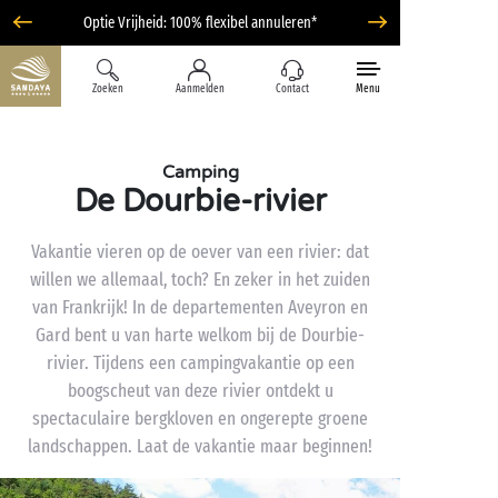
Optie Vrijheid: 100% flexibel annuleren*
Zoeken
Aanmelden
Contact
Menu
Camping
De Dourbie-rivier
Vakantie vieren op de oever van een rivier: dat
willen we allemaal, toch? En zeker in het zuiden
van Frankrijk! In de departementen Aveyron en
Gard bent u van harte welkom bij de Dourbie-
rivier. Tijdens een campingvakantie op een
boogscheut van deze rivier ontdekt u
spectaculaire bergkloven en ongerepte groene
landschappen. Laat de vakantie maar beginnen!