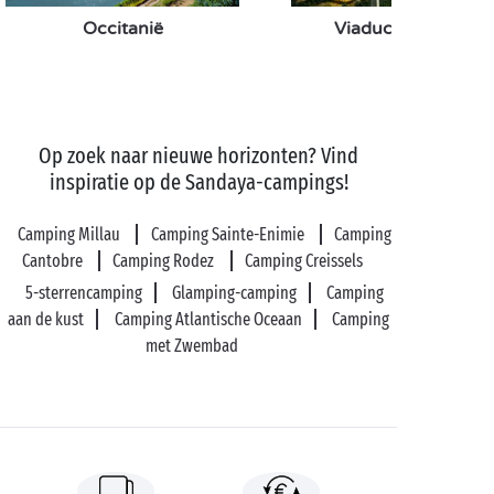
genieten.
Occitanië
Viaduc van Millau
Reserveert u een volledig ingerichte
cottage
of
installeert u uw eigen caravan op één van onze
kampeerplaatsen
? U kiest zelf de accommodatie die
het best bij uw vakantie met zijn tweeën past!
Op zoek naar nieuwe horizonten? Vind
inspiratie op de Sandaya-campings!
Camping Millau
Camping Sainte-Enimie
Camping
Cantobre
Camping Rodez
Camping Creissels
5-sterrencamping
Glamping-camping
Camping
aan de kust
Camping Atlantische Oceaan
Camping
met Zwembad