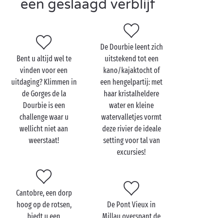
een geslaagd verblijf
cocktail in de hand. Dankzij onze luxueuze
accommodaties
en
4-sterren
diensten kunt u zich
echt geen mooiere vakantieplek voorstellen!
De Dourbie leent zich
Bent u altijd wel te
uitstekend tot een
vinden voor een
kano/kajaktocht of
Bezoek de Dourbie-rivier
uitdaging? Klimmen in
een hengelpartij: met
met de hele familie
de Gorges de la
haar kristalheldere
Dourbie is een
water en kleine
Gelet op de zuiderse temperaturen is het volstrekt
challenge waar u
watervalletjes vormt
uitgesloten dat u met uw familie vakantie zou vieren
wellicht niet aan
deze rivier de ideale
op een plek die niet vlak bij een verkoelende
weerstaat!
setting voor tal van
waterpartij ligt. Zoals de Dourbie-rivier dus!
excursies!
Reserveert u een campingverblijf in de
Aveyron
, dan
is een bezoek aan deze rivier haast een must. Zo
dicht bij de natuur hebt u zich wellicht nog nooit
Cantobre, een dorp
gevoeld!
hoog op de rotsen,
De Pont Vieux in
Op de camping zijn de kids in hun nopjes met de
biedt u een
Millau overspant de