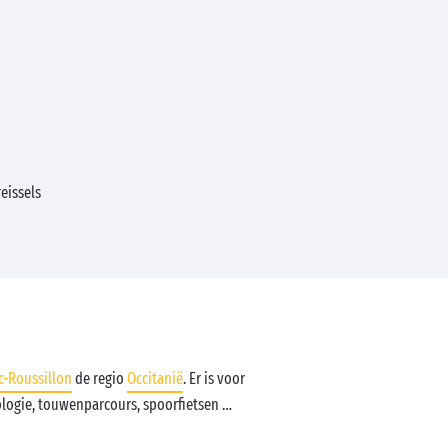
eissels
-Roussillon
de regio
Occitanië
. Er is voor
ologie, touwenparcours, spoorfietsen …