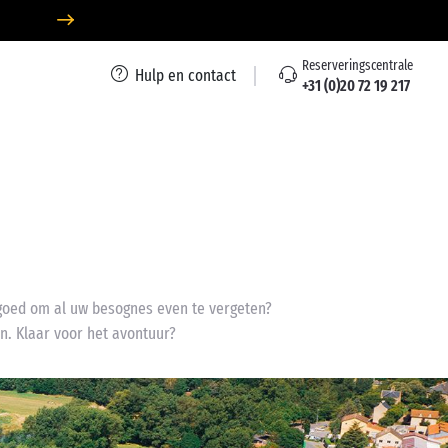
Reserveringscentrale
Hulp en contact
+31 (0)20 72 19 217
fgoed om al uw besognes even te vergeten?
n. Klaar voor het avontuur?