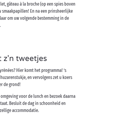
let, gâteau à la broche (op een spies boven
w smaakpapillen! En na een prinsheerlijke
klaar om uw volgende bestemming in de
.
 z'n tweetjes
Pyrénées? Hier komt het programma! ’s
huzarenstukje, en vervolgens zet u koers
er de grond!
de omgeving voor de lunch en bezoek daarna
staat. Besluit de dag in schoonheid en
ezellige accommodatie.