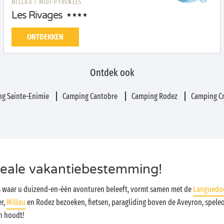
MILLAU
|
MIDI-PYRÉNÉES
Les Rivages
ONTDEKKEN
Ontdek ook
g Sainte-Enimie
Camping Cantobre
Camping Rodez
Camping Cr
deale vakantiebestemming!
s waar u duizend-en-één avonturen beleeft, vormt samen met de
Languedoc
er,
Millau
en Rodez bezoeken, fietsen, paragliding boven de Aveyron, spele
n houdt!