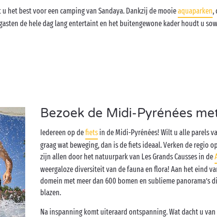
t u het best voor een camping van Sandaya. Dankzij de mooie
aquaparken
,
de gasten de hele dag lang entertaint en het buitengewone kader houdt u so
Bezoek de Midi-Pyrénées met 
Iedereen op de
fiets
in de Midi-Pyrénées! Wilt u alle parels 
graag wat beweging, dan is de fiets ideaal. Verken de regio 
zijn allen door het natuurpark van Les Grands Causses in de
weergaloze diversiteit van de fauna en flora! Aan het eind va
domein met meer dan 600 bomen en sublieme panorama’s die
blazen.
Na inspanning komt uiteraard ontspanning. Wat dacht u van en