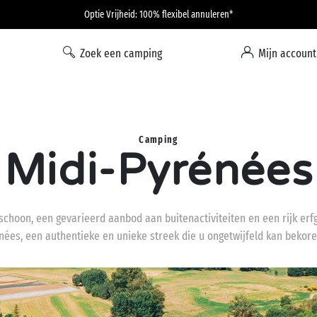
Optie Vrijheid: 100% flexibel annuleren*
Zoek een camping
Mijn account
Camping
Midi-Pyrénées
choon, een gevarieerd aanbod aan buitenactiviteiten en een rijk er
ées, een authentieke en unieke streek die u ongetwijfeld kan bekore