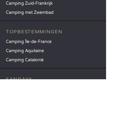
Camping Zuid-Frankrijk
Camping met Zwembad
TOPBESTEMMINGEN
Camping Île-de-France
Camping Aquitaine
Camping Catalonië
SANDAYA
Ontvang onze nieuwsbrief
Raadpleeg onze brochure
Vergelijk onze accommodaties
Vergelijk onze kampeerplaatsen
Onze MVO-aanpak