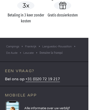
Betaling in 3 keer zonder
Gratis dossierkosten
kosten
Campings
Frankrijk
Languedoc-Roussillon
Domaine la Franqui
De Aude
Leucate
EEN VRAAG?
Bel ons op
+31 (0)20 72 19 217
MOBIELE APP
Alle informatie over uw verblijf