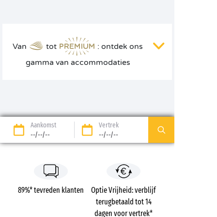
Van
tot
: ontdek ons
gamma van accommodaties
Aankomst
Vertrek
--/--/--
--/--/--
89%* tevreden klanten
Optie Vrijheid: verblijf
terugbetaald tot 14
dagen voor vertrek*