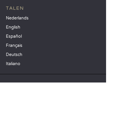
TALEN
Nederlands
English
Español
Français
Deutsch
Italiano
ONZE VAKANTIE-IDEEËN
Campings in Noord-Frankrijk
Camping Zuid-Frankrijk
Camping met Zwembad