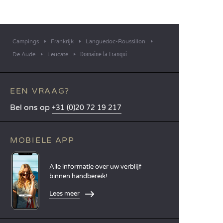
Campings
Frankrijk
Languedoc-Roussillon
Domaine la Franqui
De Aude
Leucate
EEN VRAAG?
Bel ons op
+31 (0)20 72 19 217
MOBIELE APP
Alle informatie over uw verblijf
binnen handbereik!
Lees meer