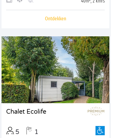
40m², 2 kmrs
Ontdekken
Chalet Ecolife
5
1