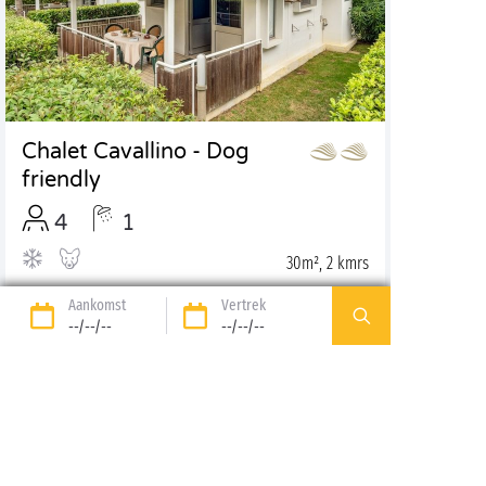
Chalet Cavallino - Dog
friendly
4
1
30m², 2 kmrs
Aankomst
Vertrek
Ontdekken
--/--/--
--/--/--