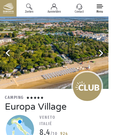
Zoeken
Aanmelden
Contact
Menu
CAMPING
Europa Village
VENETO
ITALIË
8.4
/10
924