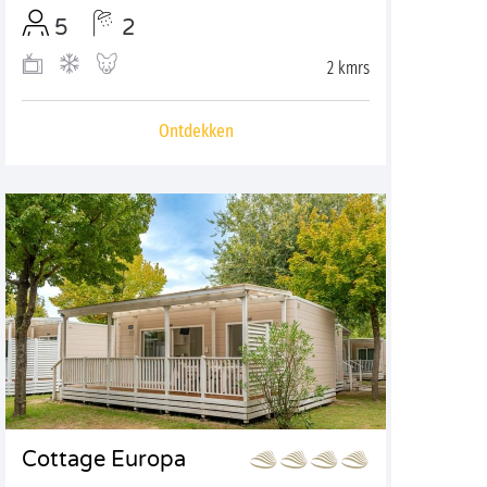
5
2
2 kmrs
Ontdekken
Cottage Europa