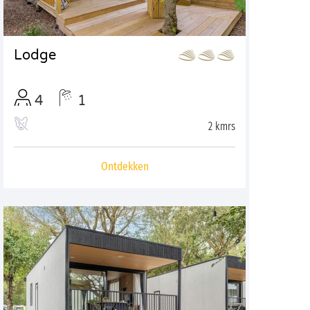
Lodge
4
1
2 kmrs
Ontdekken