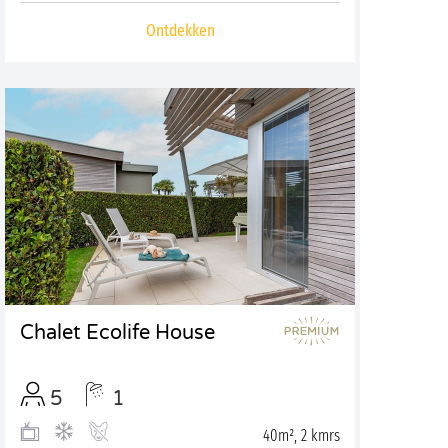
Ontdekken
Chalet Ecolife House
5
1
40m², 2 kmrs