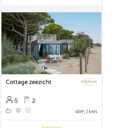
Cottage zeezicht
5
2
40m², 2 kmrs