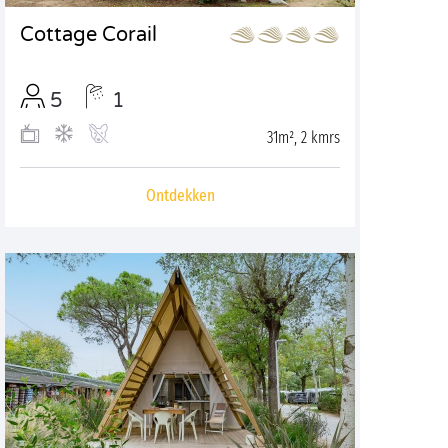
Cottage Corail
5
1
31m², 2 kmrs
Ontdekken