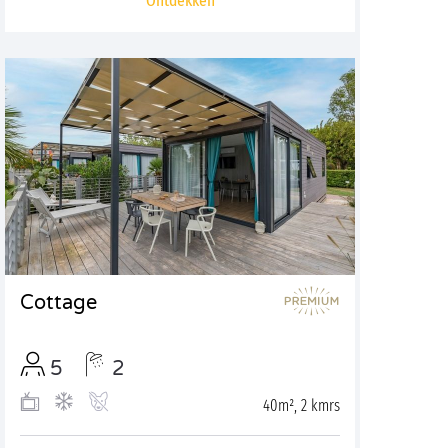
Ontdekken
Cottage
5
2
40m², 2 kmrs