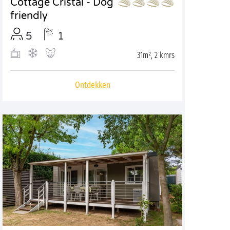
Cottage Cristal - Dog
friendly
5
1
31m², 2 kmrs
Ontdekken