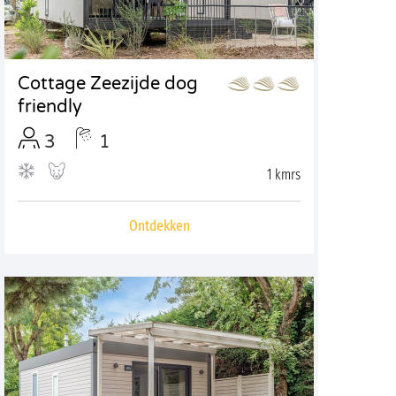
Cottage Zeezijde dog
friendly
3
1
1 kmrs
Ontdekken