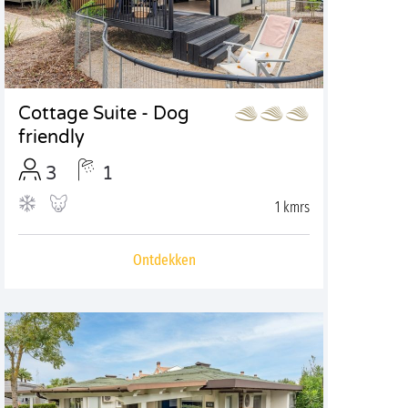
Cottage Suite - Dog
friendly
3
1
1 kmrs
Ontdekken