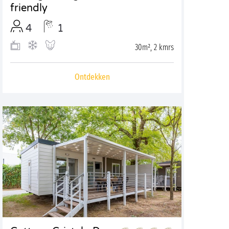
friendly
4
1
30m², 2 kmrs
Ontdekken