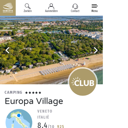
Zoeken
Aanmelden
Contact
Menu
CAMPING
Europa Village
VENETO
ITALIË
8.4
/10
925