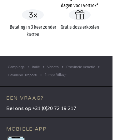
dagen voor vertrek*
Betaling in 3 keer zonder
Gratis dossierkosten
kosten
Campings
Italië
Veneto
Provincie Venetië
Europa Village
Cavallino-Treporti
EEN VRAAG?
Bel ons op
+31 (0)20 72 19 217
MOBIELE APP