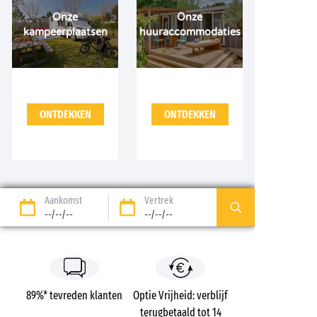
Onze
Onze
kampeerplaatsen
huuraccommodaties
ONTDEKKEN
ONTDEKKEN
Aankomst
Vertrek
--/--/--
--/--/--
89%* tevreden klanten
Optie Vrijheid: verblijf
terugbetaald tot 14