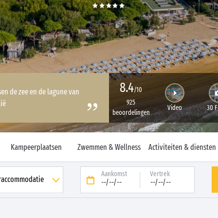
8.4
/10
ssen de zee en de lagune van
925
ië
Video
30 F
beoordelingen
Kampeerplaatsen
Zwemmen & Wellness
Activiteiten & diensten
Aankomst
Vertrek
--/--/--
--/--/--