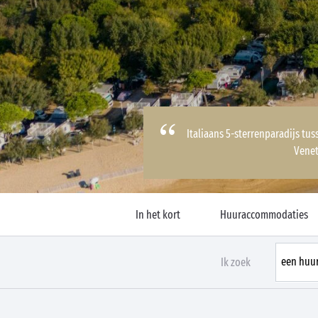
Italiaans 5-sterrenparadijs tu
Venet
In het kort
Huuraccommodaties
Ik zoek