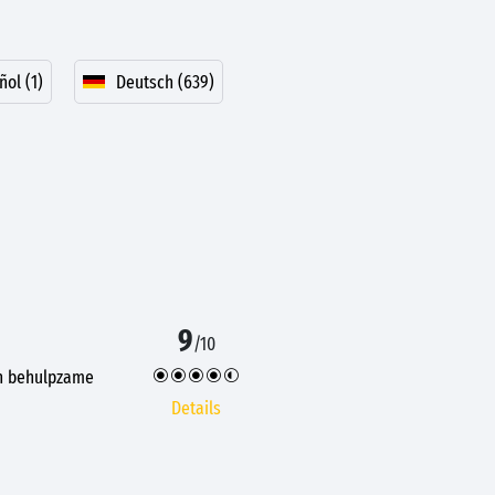
ñol (1)
Deutsch (639)
9
/10
en behulpzame
Details