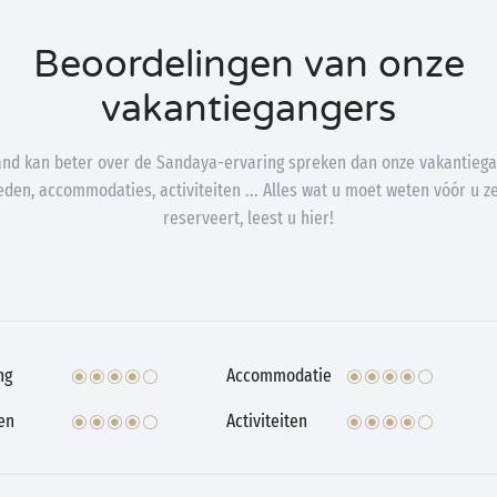
Beoordelingen van onze
vakantiegangers
nd kan beter over de Sandaya-ervaring spreken dan onze vakantiega
den, accommodaties, activiteiten ... Alles wat u moet weten vóór u zel
reserveert, leest u hier!
ng
Accommodatie
en
Activiteiten