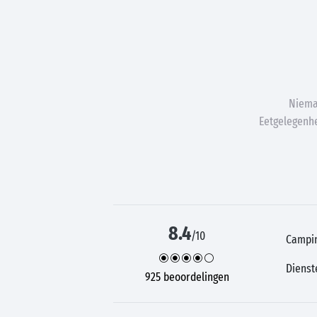
Niema
Eetgelegenhe
8.4
/10
Campi
Dienst
925 beoordelingen