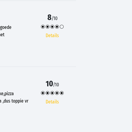
8
/10
 goede
het
Details
10
/10
ke,pizza
a ,dus toppie vr
Details