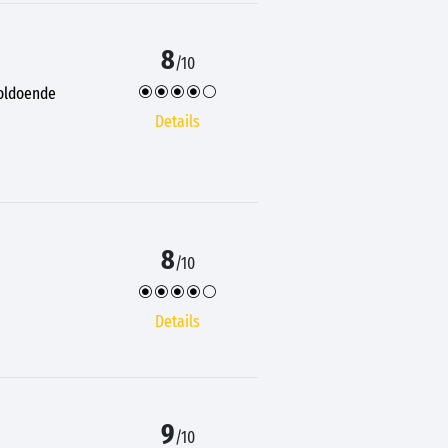
8
/10
voldoende
Details
8
/10
Details
9
/10