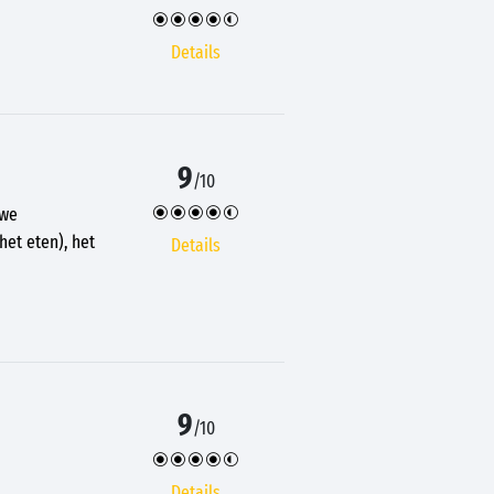
Details
9
/10
 we
het eten), het
Details
9
/10
Details