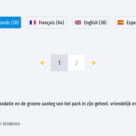
ands (38)
Français (64)
English (38)
Espa
1
2
datie en de groene aanleg van het park in zijn geheel. vriendelijk 
r kinderen