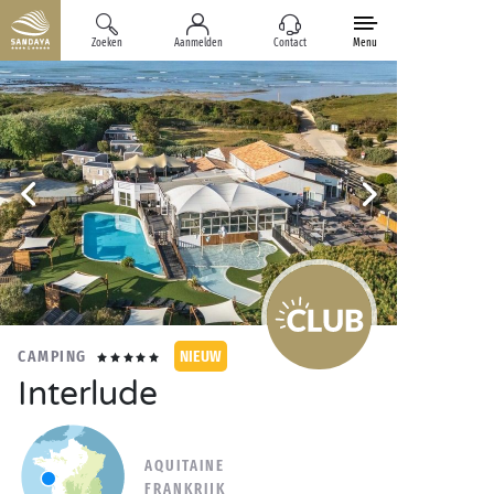
Zoeken
Aanmelden
Contact
Menu
CAMPING
NIEUW
Interlude
AQUITAINE
FRANKRIJK