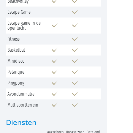
Beachvolley
Escape Game
Escape game in de
openlucht
Fitness
Basketbal
Minidisco
Petanque
Pingpong
Avondanimatie
Multisportterrein
Diensten
Laagseizoen
Hoogseizoen
Betalend