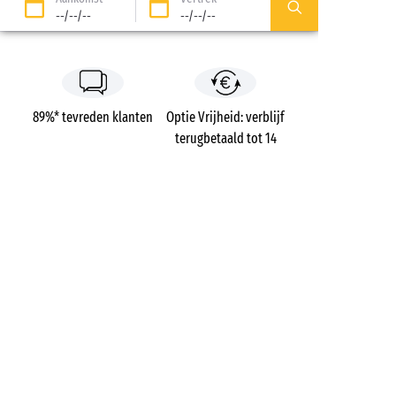
--/--/--
--/--/--
89%* tevreden klanten
Optie Vrijheid: verblijf
terugbetaald tot 14
dagen voor vertrek*
Betaling in 3 keer zonder
Gratis dossierkosten
kosten
Campings
Frankrijk
Aquitaine
Interlude
Charente-Maritime
Bois-Plage-en-Ré