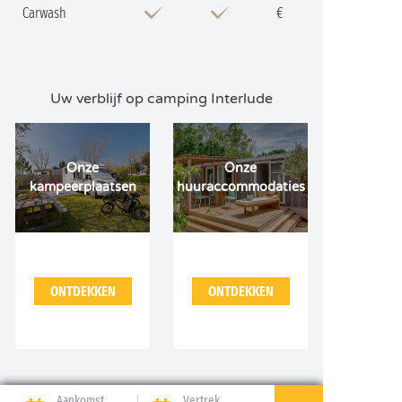
Carwash
€
Uw verblijf op camping Interlude
Onze
Onze
kampeerplaatsen
huuraccommodaties
ONTDEKKEN
ONTDEKKEN
Aankomst
Vertrek