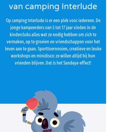
van camping Interlude
Op camping Interlude is er een plek voor iedereen. De
jonge kampeerders van 5 tot 17 jaar vinden in de
kinderclubs alles wat ze nodig hebben om zich te
vermaken, op te groeien en vriendschappen voor het
leven aan te gaan. Sporttoernooien, creatieve en leuke
workshops en minidisco: ze willen altijd bij hun
vrienden blijven. Dat is het Sandaya-effect!