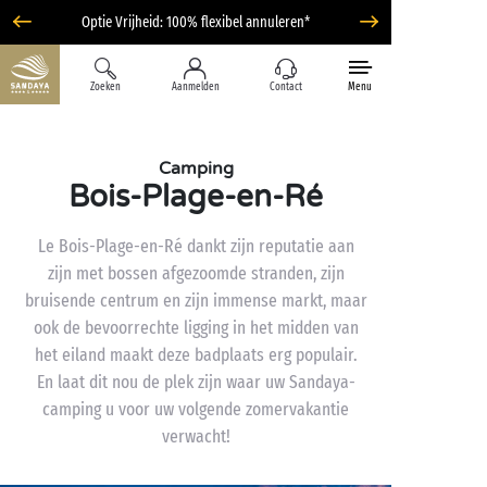
Optie Vrijheid: 100% flexibel annuleren*
Zoeken
Aanmelden
Contact
Menu
Camping
Bois-Plage-en-Ré
Le Bois-Plage-en-Ré dankt zijn reputatie aan
zijn met bossen afgezoomde stranden, zijn
bruisende centrum en zijn immense markt, maar
ook de bevoorrechte ligging in het midden van
het eiland maakt deze badplaats erg populair.
En laat dit nou de plek zijn waar uw Sandaya-
camping u voor uw volgende zomervakantie
verwacht!