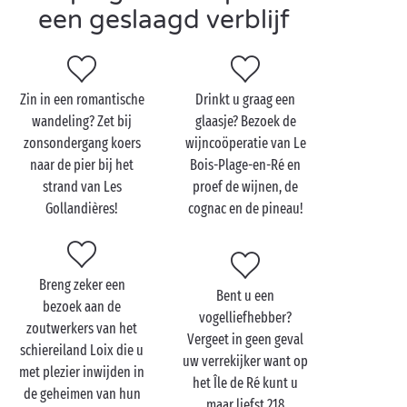
een geslaagd verblijf
Bezoek Le Bois-Plage-en-
Ré met z'n tweetjes
Zin in een romantische
Drinkt u graag een
De oceaan trekt natuurlijk alle aandacht naar zich
wandeling? Zet bij
glaasje? Bezoek de
toe, maar neem ook de tijd om een kijkje te nemen in
zonsondergang koers
wijncoöperatie van Le
het centrum van Le Bois-Plage-en-Ré waar ’s zomers
naar de pier bij het
Bois-Plage-en-Ré en
een bruisende sfeer hangt. Het is heerlijk toeven in
strand van Les
proef de wijnen, de
de fleurige straten met typische huizen, verrukkelijke
Gollandières!
cognac en de pineau!
restaurants en kleurrijke boetieks. Ideaal dus voor
een romantische wandeling
met uw geliefde
tijdens
uw verblijf op het Île de Ré!
Breng zeker een
Bent u een
Mis in geen geval de markt van Le Bois-Plage-en-Ré,
bezoek aan de
vogelliefhebber?
een heus instituut op het eiland. Met zijn 130
zoutwerkers van het
Vergeet in geen geval
handelaars is het de grootste markt van de streek die
schiereiland Loix die u
uw verrekijker want op
in juli en augustus elke dag plaatsvindt. U kunt geen
met plezier inwijden in
het Île de Ré kunt u
betere plek vinden om uw picknickmand met de
de geheimen van hun
maar liefst 218