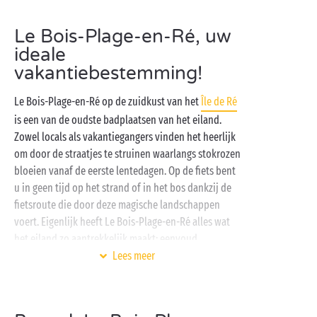
Le Bois-Plage-en-Ré, uw
ideale
vakantiebestemming!
Le Bois-Plage-en-Ré op de zuidkust van het
Île de Ré
is een van de oudste badplaatsen van het eiland.
Zowel locals als vakantiegangers vinden het heerlijk
om door de straatjes te struinen waarlangs stokrozen
bloeien vanaf de eerste lentedagen. Op de fiets bent
u in geen tijd op het strand of in het bos dankzij de
fietsroute die door deze magische landschappen
voert. Eigenlijk heeft Le Bois-Plage-en-Ré alles wat
het eiland zo aantrekkelijk maakt: eenvoud,
authenticiteit, bekoorlijkheid … Op dus naar uw
Lees meer
Sandaya-camping om er uw volgende vakantie door
te brengen!