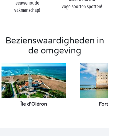
heerlijke specialiteiten van Ré te vullen!
eeuwenoude
vogelsoorten spotten!
vakmanschap!
Bezienswaardigheden in
de omgeving
Île d'Oléron
Fort Boyard