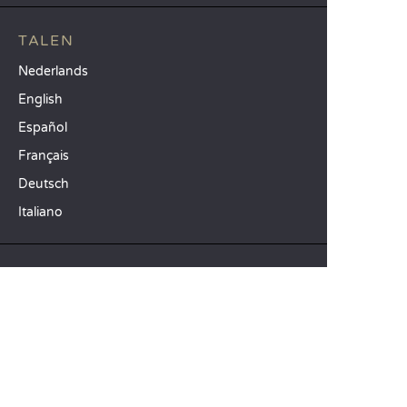
TALEN
Nederlands
English
Español
Français
Deutsch
Italiano
ONZE VAKANTIE-IDEEËN
Campings in Noord-Frankrijk
Camping Zuid-Frankrijk
Camping met Zwembad