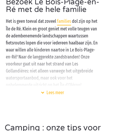
Bezoek Le Bois-Plage-en-
Le Bois-Plage-en-Ré verrast u ongetwijfeld met zijn
landschappen en dankzij uw Sandaya-camping kunt
Ré met de hele familie
u er van zeer dichtbij van genieten in een
Het is geen toeval dat zoveel
families
dol zijn op het
comfortabele, volledig ingerichte
stacaravan
of op
Île de Ré. Klein en groot geniet met volle teugen van
een ruime
kampeerplaats
. Naast een weergaloze
de adembenemende landschappen waartussen
locatie op een boogscheut van de
oceaan
wacht u
fietsroutes lopen die voor iedereen haalbaar zijn. En
tijdens uw verblijf in Le Bois-Plage-en-Ré ook een
waar willen alle kinderen naartoe in Le Bois-Plage-
prachtig activiteitenaanbod: fitness, petanque, yoga
en-Ré? Naar de langgerekte zandstranden! Onze
… En dan vergeten we nog de vele watersporten
voorkeur gaat uit naar het strand van Les
waarvoor u op het nabijgelegen strand terechtkunt.
Gollandières: niet alleen vanwege het uitgebreide
Weet u al waarmee u wilt beginnen?
watersportaanbod, maar ook voor het
onbelemmerde uitzicht op het Île d'Oléron!
Lees meer
Op zoek naar een streepje schaduw? Waag u in de
bossen die langs de duinen lopen: te voet,
op de fiets
of – extra leuk voor het kroost! – op de rug van een
pony.
Camping : onze tips voor