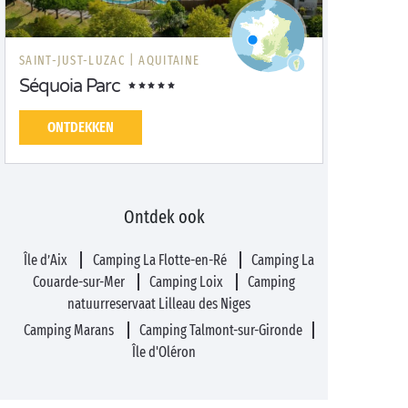
SAINT-JUST-LUZAC |
AQUITAINE
Séquoia Parc
ONTDEKKEN
Ontdek ook
Île d’Aix
Camping La Flotte-en-Ré
Camping La
Couarde-sur-Mer
Camping Loix
Camping
natuurreservaat Lilleau des Niges
Camping Marans
Camping Talmont-sur-Gironde
Île d'Oléron